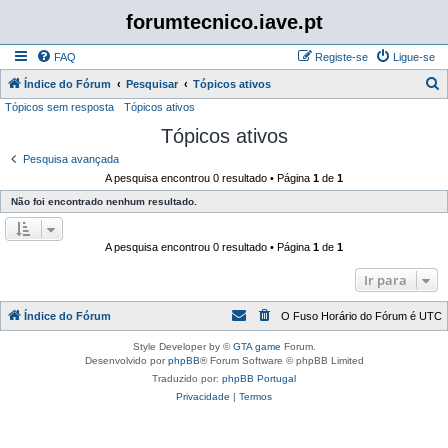
forumtecnico.iave.pt
FAQ
Registe-se
Ligue-se
P
Índice do Fórum
Pesquisar
Tópicos ativos
Tópicos sem resposta
Tópicos ativos
e
Tópicos ativos
s
q
Pesquisa avançada
A pesquisa encontrou 0 resultado • Página
1
de
1
u
Não foi encontrado nenhum resultado.
i
s
A pesquisa encontrou 0 resultado • Página
1
de
1
a
r
Ir para
Índice do Fórum
O Fuso Horário do Fórum é
UTC
Style Developer by ©
GTA game
Forum.
Desenvolvido por
phpBB
® Forum Software © phpBB Limited
Traduzido por:
phpBB Portugal
Privacidade
|
Termos