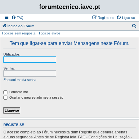
forumtecnico.iave.pt
FAQ
Registe-se
Ligue-se
P
Índice do Fórum
Tópicos sem resposta
Tópicos ativos
e
s
Tem que ligar-se para enviar Mensagens neste Fórum.
q
Utilizador:
u
i
Senha:
s
a
Esqueci-me da senha
r
Lembrar-me
Ocultar o meu estado nesta sessão
REGISTE-SE
O acesso completo ao Fórum necessita dum Registo que demora apenas
alguns segundos. Antes de se Registar leia: FAQ - Condições de Utilização -