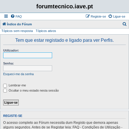
forumtecnico.iave.pt
FAQ
Registe-se
Ligue-se
P
Índice do Fórum
Tópicos sem resposta
Tópicos ativos
e
s
Tem que estar registado e ligado para ver Perfis.
q
Utilizador:
u
i
Senha:
s
a
Esqueci-me da senha
r
Lembrar-me
Ocultar o meu estado nesta sessão
REGISTE-SE
O acesso completo ao Fórum necessita dum Registo que demora apenas
alguns segundos. Antes de se Registar leia: FAQ - Condições de Utilização -