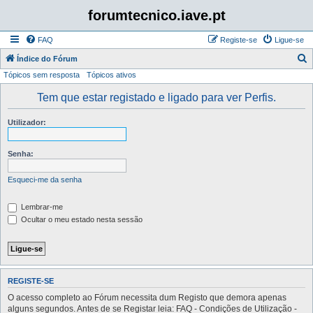
forumtecnico.iave.pt
FAQ
Registe-se
Ligue-se
P
Índice do Fórum
Tópicos sem resposta
Tópicos ativos
e
s
Tem que estar registado e ligado para ver Perfis.
q
Utilizador:
u
i
Senha:
s
a
Esqueci-me da senha
r
Lembrar-me
Ocultar o meu estado nesta sessão
REGISTE-SE
O acesso completo ao Fórum necessita dum Registo que demora apenas
alguns segundos. Antes de se Registar leia: FAQ - Condições de Utilização -