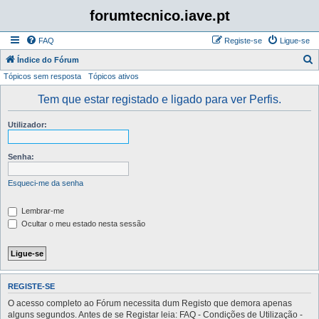
forumtecnico.iave.pt
FAQ
Registe-se
Ligue-se
P
Índice do Fórum
Tópicos sem resposta
Tópicos ativos
e
s
Tem que estar registado e ligado para ver Perfis.
q
Utilizador:
u
i
Senha:
s
a
Esqueci-me da senha
r
Lembrar-me
Ocultar o meu estado nesta sessão
REGISTE-SE
O acesso completo ao Fórum necessita dum Registo que demora apenas
alguns segundos. Antes de se Registar leia: FAQ - Condições de Utilização -