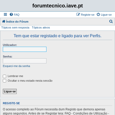
forumtecnico.iave.pt
FAQ
Registe-se
Ligue-se
P
Índice do Fórum
Tópicos sem resposta
Tópicos ativos
e
s
Tem que estar registado e ligado para ver Perfis.
q
Utilizador:
u
i
Senha:
s
a
Esqueci-me da senha
r
Lembrar-me
Ocultar o meu estado nesta sessão
REGISTE-SE
O acesso completo ao Fórum necessita dum Registo que demora apenas
alguns segundos. Antes de se Registar leia: FAQ - Condições de Utilização -