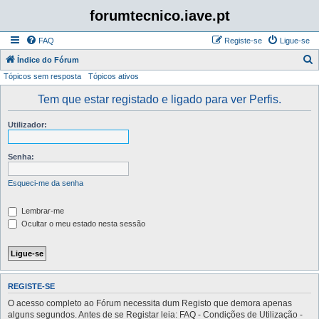
forumtecnico.iave.pt
FAQ
Registe-se
Ligue-se
P
Índice do Fórum
Tópicos sem resposta
Tópicos ativos
e
s
Tem que estar registado e ligado para ver Perfis.
q
Utilizador:
u
i
Senha:
s
a
Esqueci-me da senha
r
Lembrar-me
Ocultar o meu estado nesta sessão
REGISTE-SE
O acesso completo ao Fórum necessita dum Registo que demora apenas
alguns segundos. Antes de se Registar leia: FAQ - Condições de Utilização -