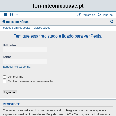
forumtecnico.iave.pt
FAQ
Registe-se
Ligue-se
P
Índice do Fórum
Tópicos sem resposta
Tópicos ativos
e
s
Tem que estar registado e ligado para ver Perfis.
q
Utilizador:
u
i
Senha:
s
a
Esqueci-me da senha
r
Lembrar-me
Ocultar o meu estado nesta sessão
REGISTE-SE
O acesso completo ao Fórum necessita dum Registo que demora apenas
alguns segundos. Antes de se Registar leia: FAQ - Condições de Utilização -