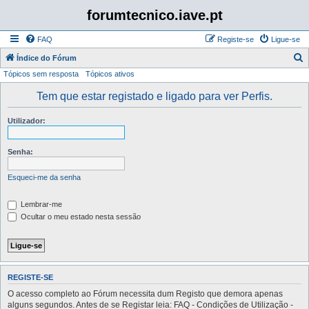
forumtecnico.iave.pt
FAQ
Registe-se
Ligue-se
P
Índice do Fórum
Tópicos sem resposta
Tópicos ativos
e
s
Tem que estar registado e ligado para ver Perfis.
q
Utilizador:
u
i
Senha:
s
a
Esqueci-me da senha
r
Lembrar-me
Ocultar o meu estado nesta sessão
REGISTE-SE
O acesso completo ao Fórum necessita dum Registo que demora apenas
alguns segundos. Antes de se Registar leia: FAQ - Condições de Utilização -