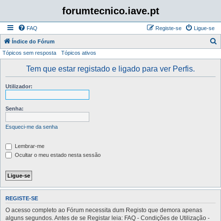
forumtecnico.iave.pt
FAQ
Registe-se
Ligue-se
P
Índice do Fórum
Tópicos sem resposta
Tópicos ativos
e
s
Tem que estar registado e ligado para ver Perfis.
q
Utilizador:
u
i
Senha:
s
a
Esqueci-me da senha
r
Lembrar-me
Ocultar o meu estado nesta sessão
REGISTE-SE
O acesso completo ao Fórum necessita dum Registo que demora apenas
alguns segundos. Antes de se Registar leia: FAQ - Condições de Utilização -