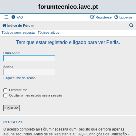
forumtecnico.iave.pt
FAQ
Registe-se
Ligue-se
P
Índice do Fórum
Tópicos sem resposta
Tópicos ativos
e
s
Tem que estar registado e ligado para ver Perfis.
q
Utilizador:
u
i
Senha:
s
a
Esqueci-me da senha
r
Lembrar-me
Ocultar o meu estado nesta sessão
REGISTE-SE
O acesso completo ao Fórum necessita dum Registo que demora apenas
alguns segundos. Antes de se Registar leia: FAQ - Condições de Utilização -