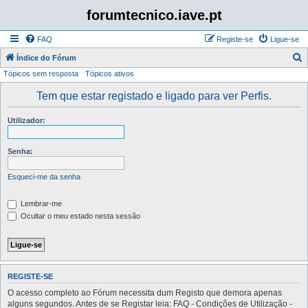
forumtecnico.iave.pt
FAQ
Registe-se
Ligue-se
P
Índice do Fórum
Tópicos sem resposta
Tópicos ativos
e
s
Tem que estar registado e ligado para ver Perfis.
q
Utilizador:
u
i
Senha:
s
a
Esqueci-me da senha
r
Lembrar-me
Ocultar o meu estado nesta sessão
REGISTE-SE
O acesso completo ao Fórum necessita dum Registo que demora apenas
alguns segundos. Antes de se Registar leia: FAQ - Condições de Utilização -