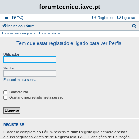
forumtecnico.iave.pt
FAQ
Registe-se
Ligue-se
P
Índice do Fórum
Tópicos sem resposta
Tópicos ativos
e
s
Tem que estar registado e ligado para ver Perfis.
q
Utilizador:
u
i
Senha:
s
a
Esqueci-me da senha
r
Lembrar-me
Ocultar o meu estado nesta sessão
REGISTE-SE
O acesso completo ao Fórum necessita dum Registo que demora apenas
alguns segundos. Antes de se Registar leia: FAQ - Condições de Utilização -