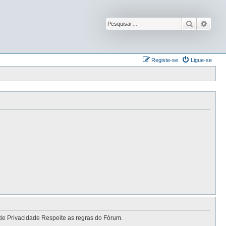
Pesquisar
Pesqu
Registe-se
Ligue-se
de Privacidade Respeite as regras do Fórum.