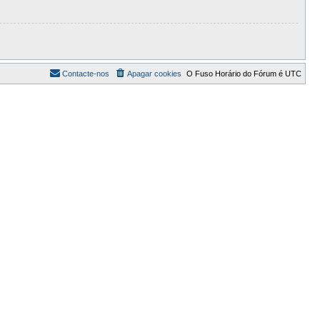
Contacte-nos
Apagar cookies
O Fuso Horário do Fórum é
UTC