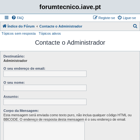
forumtecnico.iave.pt
FAQ
Registe-se
Ligue-se
P
Índice do Fórum
Contacte o Administrador
Tópicos sem resposta
Tópicos ativos
e
Contacte o Administrador
s
q
u
Destinatário:
Administrador
i
O seu endereço de email:
s
a
O seu nome:
r
Assunto:
Corpo da Mensagem:
Esta mensagem será enviada como texto puro, não inclua qualquer código HTML ou
BBCODE. O endereço de resposta desta mensagem é o seu endereço de email.