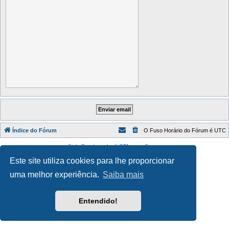
Índice do Fórum
O Fuso Horário do Fórum é
UTC
Style Developer by ©
GTA game
Forum.
Desenvolvido por
phpBB
® Forum Software © phpBB Limited
Este site utiliza cookies para lhe proporcionar
Traduzido por:
phpBB Portugal
Privacidade
|
Termos
uma melhor experiência.
Saiba mais
Entendido!