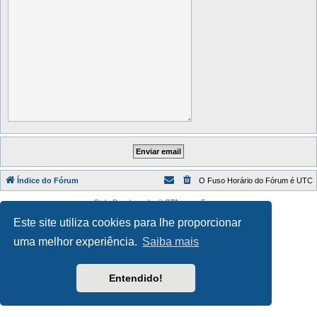
Índice do Fórum
O Fuso Horário do Fórum é
UTC
Style Developer by ©
GTA game
Forum.
Desenvolvido por
phpBB
® Forum Software © phpBB Limited
Este site utiliza cookies para lhe proporcionar
Traduzido por:
phpBB Portugal
Privacidade
|
Termos
uma melhor experiência.
Saiba mais
Entendido!