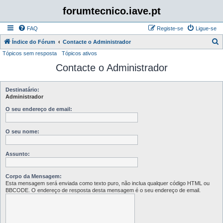
forumtecnico.iave.pt
FAQ
Registe-se
Ligue-se
P
Índice do Fórum
Contacte o Administrador
Tópicos sem resposta
Tópicos ativos
e
Contacte o Administrador
s
q
u
Destinatário:
Administrador
i
O seu endereço de email:
s
a
O seu nome:
r
Assunto:
Corpo da Mensagem:
Esta mensagem será enviada como texto puro, não inclua qualquer código HTML ou
BBCODE. O endereço de resposta desta mensagem é o seu endereço de email.