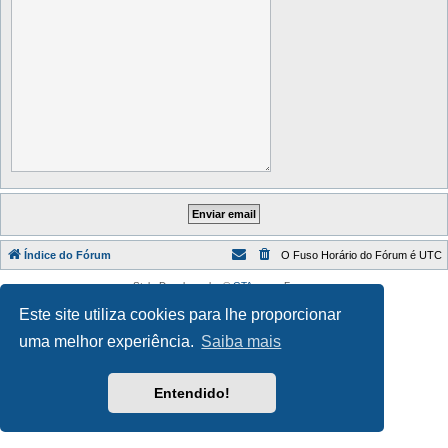
Índice do Fórum
O Fuso Horário do Fórum é
UTC
Style Developer by ©
GTA game
Forum.
Desenvolvido por
phpBB
® Forum Software © phpBB Limited
Este site utiliza cookies para lhe proporcionar
Traduzido por:
phpBB Portugal
Privacidade
|
Termos
uma melhor experiência.
Saiba mais
Entendido!