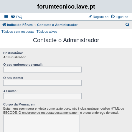
forumtecnico.iave.pt
FAQ
Registe-se
Ligue-se
P
Índice do Fórum
Contacte o Administrador
Tópicos sem resposta
Tópicos ativos
e
Contacte o Administrador
s
q
u
Destinatário:
Administrador
i
O seu endereço de email:
s
a
O seu nome:
r
Assunto:
Corpo da Mensagem:
Esta mensagem será enviada como texto puro, não inclua qualquer código HTML ou
BBCODE. O endereço de resposta desta mensagem é o seu endereço de email.