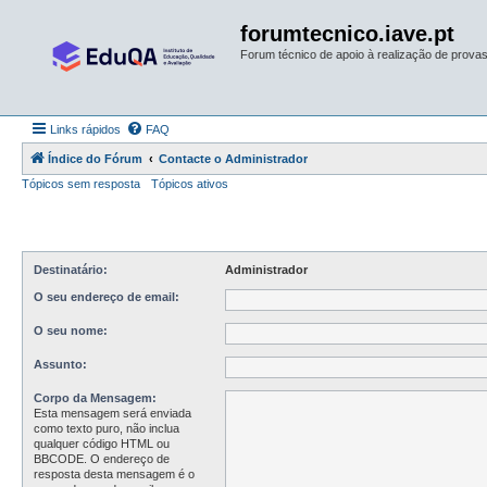
forumtecnico.iave.pt
Forum técnico de apoio à realização de provas 
Links rápidos
FAQ
Índice do Fórum
Contacte o Administrador
Tópicos sem resposta
Tópicos ativos
Destinatário:
Administrador
O seu endereço de email:
O seu nome:
Assunto:
Corpo da Mensagem:
Esta mensagem será enviada
como texto puro, não inclua
qualquer código HTML ou
BBCODE. O endereço de
resposta desta mensagem é o