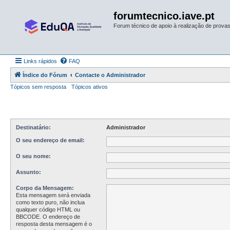
forumtecnico.iave.pt
Forum técnico de apoio à realização de provas 
Links rápidos
FAQ
Índice do Fórum
Contacte o Administrador
Tópicos sem resposta
Tópicos ativos
Destinatário:
Administrador
O seu endereço de email:
O seu nome:
Assunto:
Corpo da Mensagem:
Esta mensagem será enviada
como texto puro, não inclua
qualquer código HTML ou
BBCODE. O endereço de
resposta desta mensagem é o