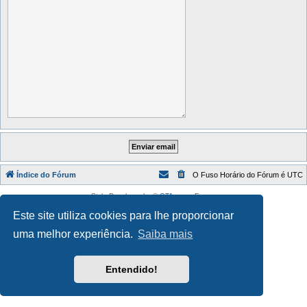
Índice do Fórum
O Fuso Horário do Fórum é
UTC
Style Developer by ©
GTA game
Forum.
Desenvolvido por
phpBB
® Forum Software © phpBB Limited
Este site utiliza cookies para lhe proporcionar
Traduzido por:
phpBB Portugal
Privacidade
|
Termos
uma melhor experiência.
Saiba mais
Entendido!