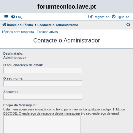
forumtecnico.iave.pt
FAQ
Registe-se
Ligue-se
P
Índice do Fórum
Contacte o Administrador
Tópicos sem resposta
Tópicos ativos
e
Contacte o Administrador
s
q
u
Destinatário:
Administrador
i
O seu endereço de email:
s
a
O seu nome:
r
Assunto:
Corpo da Mensagem:
Esta mensagem será enviada como texto puro, não inclua qualquer código HTML ou
BBCODE. O endereço de resposta desta mensagem é o seu endereço de email.