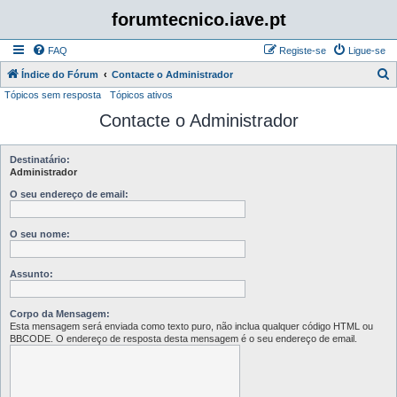
forumtecnico.iave.pt
FAQ
Registe-se
Ligue-se
P
Índice do Fórum
Contacte o Administrador
Tópicos sem resposta
Tópicos ativos
e
Contacte o Administrador
s
q
u
Destinatário:
Administrador
i
O seu endereço de email:
s
a
O seu nome:
r
Assunto:
Corpo da Mensagem:
Esta mensagem será enviada como texto puro, não inclua qualquer código HTML ou
BBCODE. O endereço de resposta desta mensagem é o seu endereço de email.