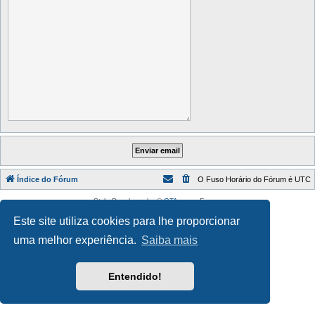
Índice do Fórum
O Fuso Horário do Fórum é
UTC
Style Developer by ©
GTA game
Forum.
Desenvolvido por
phpBB
® Forum Software © phpBB Limited
Este site utiliza cookies para lhe proporcionar
Traduzido por:
phpBB Portugal
Privacidade
|
Termos
uma melhor experiência.
Saiba mais
Entendido!