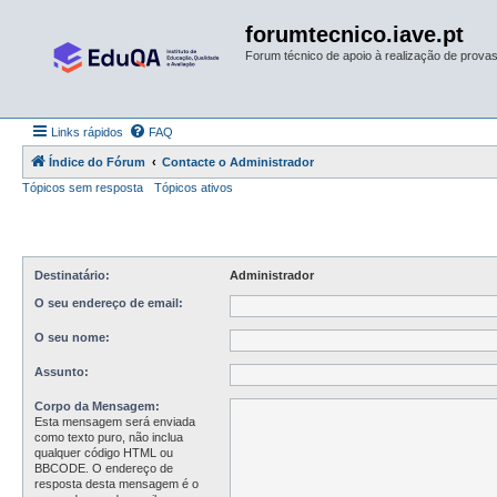
forumtecnico.iave.pt
Forum técnico de apoio à realização de provas 
Links rápidos
FAQ
Índice do Fórum
Contacte o Administrador
Tópicos sem resposta
Tópicos ativos
Destinatário:
Administrador
O seu endereço de email:
O seu nome:
Assunto:
Corpo da Mensagem:
Esta mensagem será enviada
como texto puro, não inclua
qualquer código HTML ou
BBCODE. O endereço de
resposta desta mensagem é o