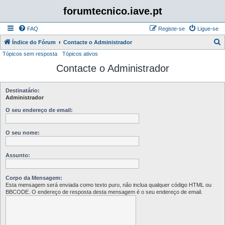
forumtecnico.iave.pt
FAQ
Registe-se
Ligue-se
P
Índice do Fórum
Contacte o Administrador
Tópicos sem resposta
Tópicos ativos
e
Contacte o Administrador
s
q
u
Destinatário:
Administrador
i
O seu endereço de email:
s
a
O seu nome:
r
Assunto:
Corpo da Mensagem:
Esta mensagem será enviada como texto puro, não inclua qualquer código HTML ou
BBCODE. O endereço de resposta desta mensagem é o seu endereço de email.