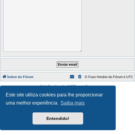
Índice do Fórum
O Fuso Horário do Fórum é
UTC
Style Developer by ©
GTA game
Forum.
Desenvolvido por
phpBB
® Forum Software © phpBB Limited
Este site utiliza cookies para lhe proporcionar
Traduzido por:
phpBB Portugal
Privacidade
|
Termos
uma melhor experiência.
Saiba mais
Entendido!