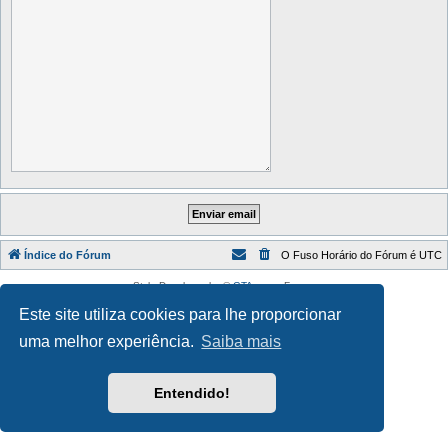
Índice do Fórum
O Fuso Horário do Fórum é
UTC
Style Developer by ©
GTA game
Forum.
Desenvolvido por
phpBB
® Forum Software © phpBB Limited
Este site utiliza cookies para lhe proporcionar
Traduzido por:
phpBB Portugal
Privacidade
|
Termos
uma melhor experiência.
Saiba mais
Entendido!