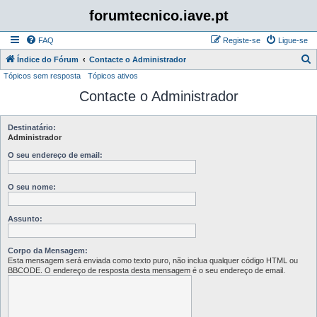
forumtecnico.iave.pt
FAQ
Registe-se
Ligue-se
P
Índice do Fórum
Contacte o Administrador
Tópicos sem resposta
Tópicos ativos
e
Contacte o Administrador
s
q
u
Destinatário:
Administrador
i
O seu endereço de email:
s
a
O seu nome:
r
Assunto:
Corpo da Mensagem:
Esta mensagem será enviada como texto puro, não inclua qualquer código HTML ou
BBCODE. O endereço de resposta desta mensagem é o seu endereço de email.