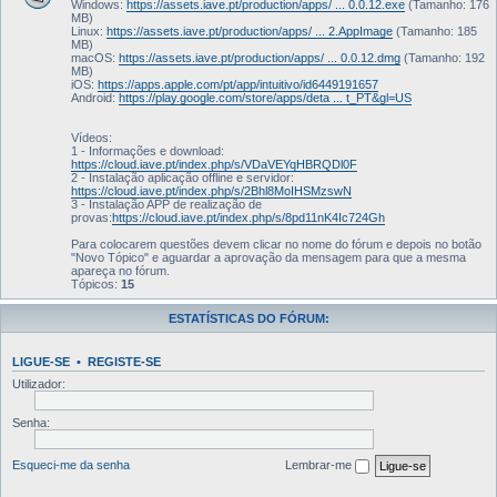
Windows:
https://assets.iave.pt/production/apps/ ... 0.0.12.exe
(Tamanho: 176
MB)
Linux:
https://assets.iave.pt/production/apps/ ... 2.AppImage
(Tamanho: 185
MB)
macOS:
https://assets.iave.pt/production/apps/ ... 0.0.12.dmg
(Tamanho: 192
MB)
iOS:
https://apps.apple.com/pt/app/intuitivo/id6449191657
Android:
https://play.google.com/store/apps/deta ... t_PT&gl=US
Vídeos:
1 - Informações e download:
https://cloud.iave.pt/index.php/s/VDaVEYqHBRQDl0F
2 - Instalação aplicação offline e servidor:
https://cloud.iave.pt/index.php/s/2Bhl8MoIHSMzswN
3 - Instalação APP de realização de
provas:
https://cloud.iave.pt/index.php/s/8pd11nK4Ic724Gh
Para colocarem questões devem clicar no nome do fórum e depois no botão
"Novo Tópico" e aguardar a aprovação da mensagem para que a mesma
apareça no fórum.
Tópicos:
15
ESTATÍSTICAS DO FÓRUM:
LIGUE-SE
•
REGISTE-SE
Utilizador:
Senha:
Esqueci-me da senha
Lembrar-me