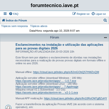
forumtecnico.iave.pt
FAQ
Registe-se
Ligue-se
P
Índice do Fórum
Tópicos sem resposta
Tópicos ativos
e
Data/Hora: segunda ago 10, 2026 8:07 am
s
Fórum
q
u
Esclarecimentos na instalação e utilização das aplicações
para as provas digitais 2026
i
INFORMAÇÃO ATUALIZADA EM 20-03-2026 10h
s
Este fórum tem por objetivo o esclarecimento de dúvidas nas instalações
necessárias para a realização de provas provas digitais em formato offline e
a
online no ano 2026.
r
Manual offline:
https://cloud.iave.pt/index.php/s/8JmGObQ57HWZsQM
Aplicação servidor offline (download Windows - 180 Mb):
https://assets.iave.pt/production/apps/ ... -1.0.7.exe
Aplicação servidor offline (download Linux - 180 Mb):
https://assets.iave.pt/production/apps/ ... 7.AppImage
Máquina virtual V2.1.0(download - 3,5 Gb):
https://assets.iave.pt/production/vm-im ... v2-1-1.ova
Manual APP realização:
https://cloud.iave.pt/index.php/s/fm10RoOM7gBZoHY
Fazer a transferência da aplicação Provas IAVE (de acordo com o sistema
operativo), em: