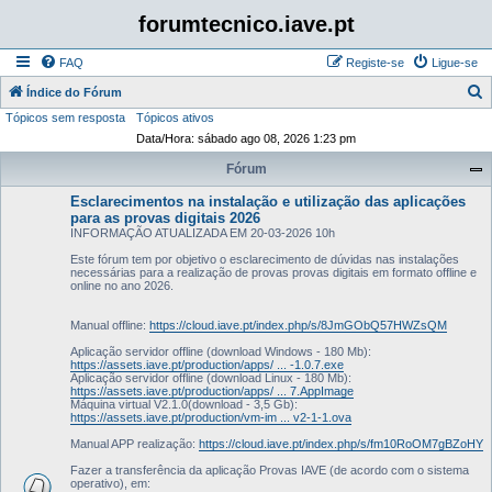
forumtecnico.iave.pt
FAQ
Registe-se
Ligue-se
P
Índice do Fórum
Tópicos sem resposta
Tópicos ativos
e
Data/Hora: sábado ago 08, 2026 1:23 pm
s
Fórum
q
u
Esclarecimentos na instalação e utilização das aplicações
para as provas digitais 2026
i
INFORMAÇÃO ATUALIZADA EM 20-03-2026 10h
s
Este fórum tem por objetivo o esclarecimento de dúvidas nas instalações
necessárias para a realização de provas provas digitais em formato offline e
a
online no ano 2026.
r
Manual offline:
https://cloud.iave.pt/index.php/s/8JmGObQ57HWZsQM
Aplicação servidor offline (download Windows - 180 Mb):
https://assets.iave.pt/production/apps/ ... -1.0.7.exe
Aplicação servidor offline (download Linux - 180 Mb):
https://assets.iave.pt/production/apps/ ... 7.AppImage
Máquina virtual V2.1.0(download - 3,5 Gb):
https://assets.iave.pt/production/vm-im ... v2-1-1.ova
Manual APP realização:
https://cloud.iave.pt/index.php/s/fm10RoOM7gBZoHY
Fazer a transferência da aplicação Provas IAVE (de acordo com o sistema
operativo), em: