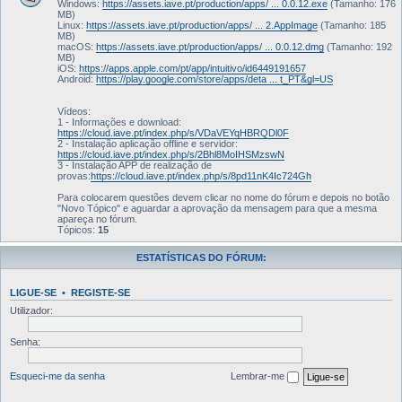
Windows:
https://assets.iave.pt/production/apps/ ... 0.0.12.exe
(Tamanho: 176
MB)
Linux:
https://assets.iave.pt/production/apps/ ... 2.AppImage
(Tamanho: 185
MB)
macOS:
https://assets.iave.pt/production/apps/ ... 0.0.12.dmg
(Tamanho: 192
MB)
iOS:
https://apps.apple.com/pt/app/intuitivo/id6449191657
Android:
https://play.google.com/store/apps/deta ... t_PT&gl=US
Vídeos:
1 - Informações e download:
https://cloud.iave.pt/index.php/s/VDaVEYqHBRQDl0F
2 - Instalação aplicação offline e servidor:
https://cloud.iave.pt/index.php/s/2Bhl8MoIHSMzswN
3 - Instalação APP de realização de
provas:
https://cloud.iave.pt/index.php/s/8pd11nK4Ic724Gh
Para colocarem questões devem clicar no nome do fórum e depois no botão
"Novo Tópico" e aguardar a aprovação da mensagem para que a mesma
apareça no fórum.
Tópicos:
15
ESTATÍSTICAS DO FÓRUM:
LIGUE-SE
•
REGISTE-SE
Utilizador:
Senha:
Esqueci-me da senha
Lembrar-me