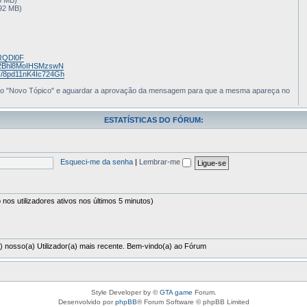
92 MB)
BRQDl0F
p/s/2Bhl8MoIHSMzswN
p/s/8pd11nK4Ic724Gh
tão "Novo Tópico" e aguardar a aprovação da mensagem para que a mesma apareça no
ESTATÍSTICAS DO FÓRUM:
Esqueci-me da senha
|
Lembrar-me
o nos utilizadores ativos nos últimos 5 minutos)
) nosso(a) Utilizador(a) mais recente. Bem-vindo(a) ao Fórum
Style Developer by ©
GTA game
Forum.
Desenvolvido por
phpBB
® Forum Software © phpBB Limited