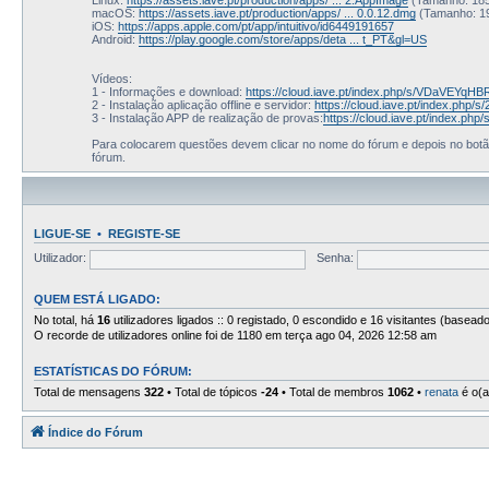
macOS:
https://assets.iave.pt/production/apps/ ... 0.0.12.dmg
(Tamanho: 1
iOS:
https://apps.apple.com/pt/app/intuitivo/id6449191657
Android:
https://play.google.com/store/apps/deta ... t_PT&gl=US
Vídeos:
1 - Informações e download:
https://cloud.iave.pt/index.php/s/VDaVEYqH
2 - Instalação aplicação offline e servidor:
https://cloud.iave.pt/index.ph
3 - Instalação APP de realização de provas:
https://cloud.iave.pt/index.ph
Para colocarem questões devem clicar no nome do fórum e depois no bo
fórum.
LIGUE-SE
•
REGISTE-SE
Utilizador:
Senha:
QUEM ESTÁ LIGADO:
No total, há
16
utilizadores ligados :: 0 registado, 0 escondido e 16 visitantes (basead
O recorde de utilizadores online foi de 1180 em terça ago 04, 2026 12:58 am
ESTATÍSTICAS DO FÓRUM:
Total de mensagens
322
• Total de tópicos
-24
• Total de membros
1062
•
renata
é o(a
Índice do Fórum