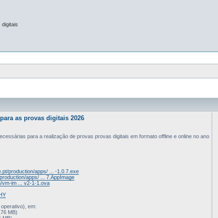
digitais
para as provas digitais 2026
cessárias para a realização de provas provas digitais em formato offline e online no ano
e.pt/production/apps/ ... -1.0.7.exe
t/production/apps/ ... 7.AppImage
n/vm-im ... v2-1-1.ova
oHY
operativo), em:
176 MB)
5 MB)