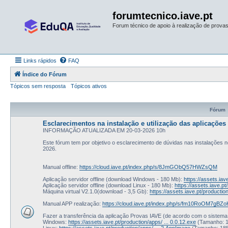
forumtecnico.iave.pt
Forum técnico de apoio à realização de provas 
Links rápidos
FAQ
Índice do Fórum
Tópicos sem resposta
Tópicos ativos
Fórum
Esclarecimentos na instalação e utilização das aplicações 
INFORMAÇÃO ATUALIZADA EM 20-03-2026 10h
Este fórum tem por objetivo o esclarecimento de dúvidas nas instalações ne
2026.
Manual offline:
https://cloud.iave.pt/index.php/s/8JmGObQ57HWZsQM
Aplicação servidor offline (download Windows - 180 Mb):
https://assets.iav
Aplicação servidor offline (download Linux - 180 Mb):
https://assets.iave.p
Máquina virtual V2.1.0(download - 3,5 Gb):
https://assets.iave.pt/productio
Manual APP realização:
https://cloud.iave.pt/index.php/s/fm10RoOM7gBZ
Fazer a transferência da aplicação Provas IAVE (de acordo com o sistema 
Windows:
https://assets.iave.pt/production/apps/ ... 0.0.12.exe
(Tamanho: 
Linux:
https://assets.iave.pt/production/apps/ ... 2.AppImage
(Tamanho: 18