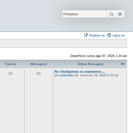
Pesquisar
Pesqu
Registe-se
Ligue-se
Data/Hora: sexta ago 07, 2026 1:24 am
Tópicos
Mensagens
Última Mensagem
Re: Desligamos ou mantemos ...
15
93
V
por
pedrodias
sexta jun 19, 2026 9:25 am
e
j
a
a
ú
l
t
i
m
a
M
e
n
s
a
g