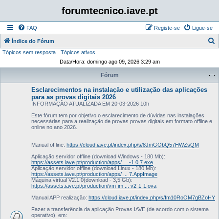
forumtecnico.iave.pt
FAQ
Registe-se
Ligue-se
P
Índice do Fórum
Tópicos sem resposta
Tópicos ativos
e
Data/Hora: domingo ago 09, 2026 3:29 am
s
Fórum
q
u
Esclarecimentos na instalação e utilização das aplicações
para as provas digitais 2026
i
INFORMAÇÃO ATUALIZADA EM 20-03-2026 10h
s
Este fórum tem por objetivo o esclarecimento de dúvidas nas instalações
necessárias para a realização de provas provas digitais em formato offline e
a
online no ano 2026.
r
Manual offline:
https://cloud.iave.pt/index.php/s/8JmGObQ57HWZsQM
Aplicação servidor offline (download Windows - 180 Mb):
https://assets.iave.pt/production/apps/ ... -1.0.7.exe
Aplicação servidor offline (download Linux - 180 Mb):
https://assets.iave.pt/production/apps/ ... 7.AppImage
Máquina virtual V2.1.0(download - 3,5 Gb):
https://assets.iave.pt/production/vm-im ... v2-1-1.ova
Manual APP realização:
https://cloud.iave.pt/index.php/s/fm10RoOM7gBZoHY
Fazer a transferência da aplicação Provas IAVE (de acordo com o sistema
operativo), em: