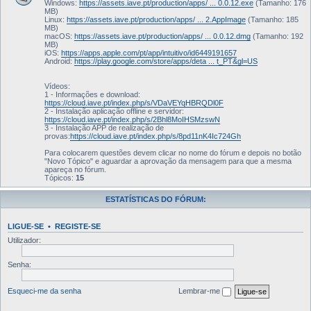
Windows:
https://assets.iave.pt/production/apps/ ... 0.0.12.exe
(Tamanho: 176
MB)
Linux:
https://assets.iave.pt/production/apps/ ... 2.AppImage
(Tamanho: 185
MB)
macOS:
https://assets.iave.pt/production/apps/ ... 0.0.12.dmg
(Tamanho: 192
MB)
iOS:
https://apps.apple.com/pt/app/intuitivo/id6449191657
Android:
https://play.google.com/store/apps/deta ... t_PT&gl=US
Vídeos:
1 - Informações e download:
https://cloud.iave.pt/index.php/s/VDaVEYqHBRQDl0F
2 - Instalação aplicação offline e servidor:
https://cloud.iave.pt/index.php/s/2Bhl8MoIHSMzswN
3 - Instalação APP de realização de
provas:
https://cloud.iave.pt/index.php/s/8pd11nK4Ic724Gh
Para colocarem questões devem clicar no nome do fórum e depois no botão
"Novo Tópico" e aguardar a aprovação da mensagem para que a mesma
apareça no fórum.
Tópicos:
15
ESTATÍSTICAS DO FÓRUM:
LIGUE-SE
•
REGISTE-SE
Utilizador:
Senha:
Esqueci-me da senha
Lembrar-me