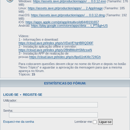
Windows:
https://assets.iave.pt/production/apps/ ... 0.0.12.exe
(Tamanho: 176
MB)
Linux:
https://assets.iave.pt/production/apps/ ... 2.AppImage
(Tamanho: 185
MB)
macOS:
https://assets.iave.pt/production/apps/ ... 0.0.12.dmg
(Tamanho: 192
MB)
iOS:
https://apps.apple.com/pt/app/intuitivo/id6449191657
Android:
https://play.google.com/store/apps/deta ... t_PT&gl=US
Vídeos:
1 - Informações e download:
https://cloud.iave.pt/index.php/s/VDaVEYqHBRQDl0F
2 - Instalação aplicação offline e servidor:
https://cloud.iave.pt/index.php/s/2Bhl8MoIHSMzswN
3 - Instalação APP de realização de
provas:
https://cloud.iave.pt/index.php/s/8pd11nK4Ic724Gh
Para colocarem questões devem clicar no nome do fórum e depois no botão
"Novo Tópico" e aguardar a aprovação da mensagem para que a mesma
apareça no fórum.
Tópicos:
15
ESTATÍSTICAS DO FÓRUM:
LIGUE-SE
•
REGISTE-SE
Utilizador:
Senha:
Esqueci-me da senha
Lembrar-me