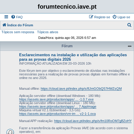
forumtecnico.iave.pt
FAQ
Registe-se
Ligue-se
P
Índice do Fórum
Tópicos sem resposta
Tópicos ativos
e
Data/Hora: quinta ago 06, 2026 6:57 am
s
Fórum
q
u
Esclarecimentos na instalação e utilização das aplicações
para as provas digitais 2026
i
INFORMAÇÃO ATUALIZADA EM 20-03-2026 10h
s
Este fórum tem por objetivo o esclarecimento de dúvidas nas instalações
necessárias para a realização de provas provas digitais em formato offline e
a
online no ano 2026.
r
Manual offline:
https://cloud.iave.pt/index.php/s/8JmGObQ57HWZsQM
Aplicação servidor offline (download Windows - 180 Mb):
https://assets.iave.pt/production/apps/ ... -1.0.7.exe
Aplicação servidor offline (download Linux - 180 Mb):
https://assets.iave.pt/production/apps/ ... 7.AppImage
Máquina virtual V2.1.0(download - 3,5 Gb):
https://assets.iave.pt/production/vm-im ... v2-1-1.ova
Manual APP realização:
https://cloud.iave.pt/index.php/s/fm10RoOM7gBZoHY
Fazer a transferência da aplicação Provas IAVE (de acordo com o sistema
operativo), em: