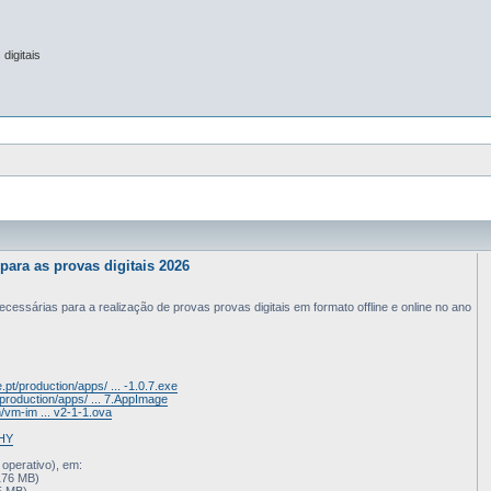
digitais
para as provas digitais 2026
cessárias para a realização de provas provas digitais em formato offline e online no ano
e.pt/production/apps/ ... -1.0.7.exe
t/production/apps/ ... 7.AppImage
n/vm-im ... v2-1-1.ova
oHY
operativo), em:
176 MB)
5 MB)