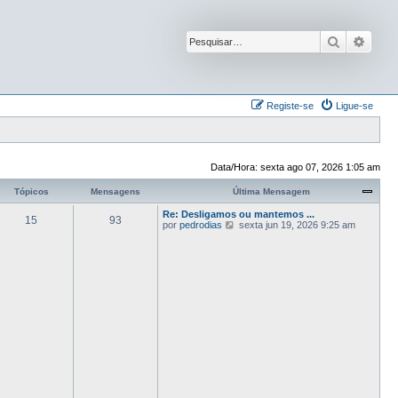
Pesquisar
Pesqu
Registe-se
Ligue-se
Data/Hora: sexta ago 07, 2026 1:05 am
Tópicos
Mensagens
Última Mensagem
Re: Desligamos ou mantemos ...
15
93
V
por
pedrodias
sexta jun 19, 2026 9:25 am
e
j
a
a
ú
l
t
i
m
a
M
e
n
s
a
g