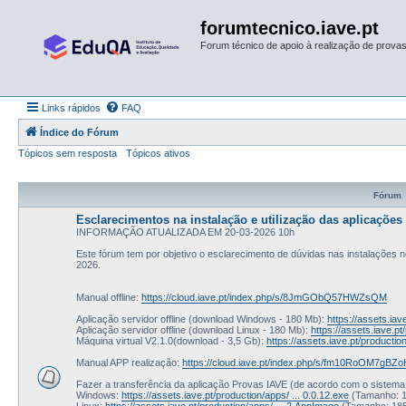
forumtecnico.iave.pt
Forum técnico de apoio à realização de provas 
Links rápidos
FAQ
Índice do Fórum
Tópicos sem resposta
Tópicos ativos
Fórum
Esclarecimentos na instalação e utilização das aplicações 
INFORMAÇÃO ATUALIZADA EM 20-03-2026 10h
Este fórum tem por objetivo o esclarecimento de dúvidas nas instalações ne
2026.
Manual offline:
https://cloud.iave.pt/index.php/s/8JmGObQ57HWZsQM
Aplicação servidor offline (download Windows - 180 Mb):
https://assets.iav
Aplicação servidor offline (download Linux - 180 Mb):
https://assets.iave.p
Máquina virtual V2.1.0(download - 3,5 Gb):
https://assets.iave.pt/productio
Manual APP realização:
https://cloud.iave.pt/index.php/s/fm10RoOM7gBZ
Fazer a transferência da aplicação Provas IAVE (de acordo com o sistema 
Windows:
https://assets.iave.pt/production/apps/ ... 0.0.12.exe
(Tamanho: 
Linux:
https://assets.iave.pt/production/apps/ ... 2.AppImage
(Tamanho: 18