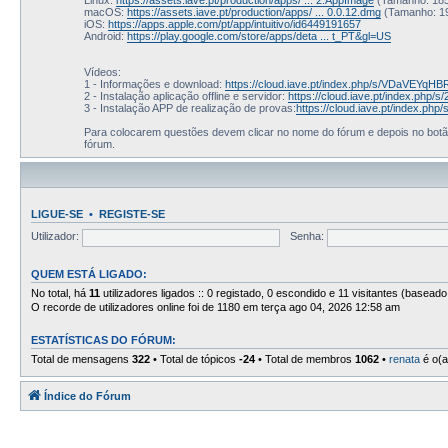
macOS:
https://assets.iave.pt/production/apps/ ... 0.0.12.dmg
(Tamanho: 1
iOS:
https://apps.apple.com/pt/app/intuitivo/id6449191657
Android:
https://play.google.com/store/apps/deta ... t_PT&gl=US
Vídeos:
1 - Informações e download:
https://cloud.iave.pt/index.php/s/VDaVEYqH
2 - Instalação aplicação offline e servidor:
https://cloud.iave.pt/index.ph
3 - Instalação APP de realização de provas:
https://cloud.iave.pt/index.ph
Para colocarem questões devem clicar no nome do fórum e depois no bo
fórum.
LIGUE-SE
•
REGISTE-SE
Utilizador:
Senha:
QUEM ESTÁ LIGADO:
No total, há
11
utilizadores ligados :: 0 registado, 0 escondido e 11 visitantes (baseado
O recorde de utilizadores online foi de 1180 em terça ago 04, 2026 12:58 am
ESTATÍSTICAS DO FÓRUM:
Total de mensagens
322
• Total de tópicos
-24
• Total de membros
1062
•
renata
é o(a
Índice do Fórum