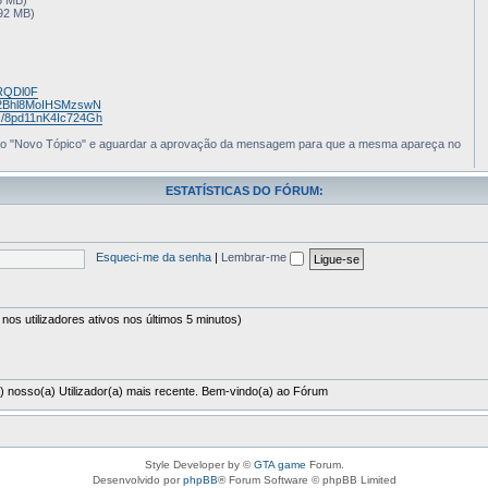
92 MB)
BRQDl0F
p/s/2Bhl8MoIHSMzswN
p/s/8pd11nK4Ic724Gh
tão "Novo Tópico" e aguardar a aprovação da mensagem para que a mesma apareça no
ESTATÍSTICAS DO FÓRUM:
Esqueci-me da senha
|
Lembrar-me
 nos utilizadores ativos nos últimos 5 minutos)
) nosso(a) Utilizador(a) mais recente. Bem-vindo(a) ao Fórum
Style Developer by ©
GTA game
Forum.
Desenvolvido por
phpBB
® Forum Software © phpBB Limited