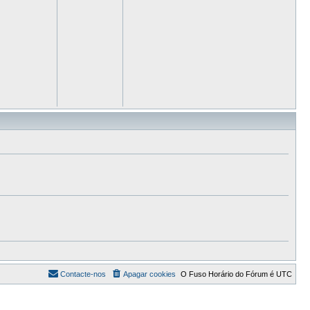
e
m
Contacte-nos
Apagar cookies
O Fuso Horário do Fórum é
UTC