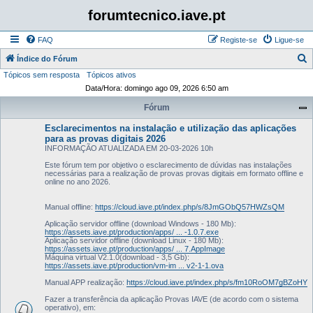
forumtecnico.iave.pt
FAQ
Registe-se
Ligue-se
P
Índice do Fórum
Tópicos sem resposta
Tópicos ativos
e
Data/Hora: domingo ago 09, 2026 6:50 am
s
Fórum
q
u
Esclarecimentos na instalação e utilização das aplicações
para as provas digitais 2026
i
INFORMAÇÃO ATUALIZADA EM 20-03-2026 10h
s
Este fórum tem por objetivo o esclarecimento de dúvidas nas instalações
necessárias para a realização de provas provas digitais em formato offline e
a
online no ano 2026.
r
Manual offline:
https://cloud.iave.pt/index.php/s/8JmGObQ57HWZsQM
Aplicação servidor offline (download Windows - 180 Mb):
https://assets.iave.pt/production/apps/ ... -1.0.7.exe
Aplicação servidor offline (download Linux - 180 Mb):
https://assets.iave.pt/production/apps/ ... 7.AppImage
Máquina virtual V2.1.0(download - 3,5 Gb):
https://assets.iave.pt/production/vm-im ... v2-1-1.ova
Manual APP realização:
https://cloud.iave.pt/index.php/s/fm10RoOM7gBZoHY
Fazer a transferência da aplicação Provas IAVE (de acordo com o sistema
operativo), em: