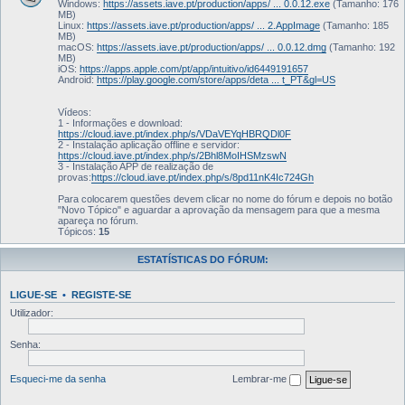
Windows:
https://assets.iave.pt/production/apps/ ... 0.0.12.exe
(Tamanho: 176
MB)
Linux:
https://assets.iave.pt/production/apps/ ... 2.AppImage
(Tamanho: 185
MB)
macOS:
https://assets.iave.pt/production/apps/ ... 0.0.12.dmg
(Tamanho: 192
MB)
iOS:
https://apps.apple.com/pt/app/intuitivo/id6449191657
Android:
https://play.google.com/store/apps/deta ... t_PT&gl=US
Vídeos:
1 - Informações e download:
https://cloud.iave.pt/index.php/s/VDaVEYqHBRQDl0F
2 - Instalação aplicação offline e servidor:
https://cloud.iave.pt/index.php/s/2Bhl8MoIHSMzswN
3 - Instalação APP de realização de
provas:
https://cloud.iave.pt/index.php/s/8pd11nK4Ic724Gh
Para colocarem questões devem clicar no nome do fórum e depois no botão
"Novo Tópico" e aguardar a aprovação da mensagem para que a mesma
apareça no fórum.
Tópicos:
15
ESTATÍSTICAS DO FÓRUM:
LIGUE-SE
•
REGISTE-SE
Utilizador:
Senha:
Esqueci-me da senha
Lembrar-me