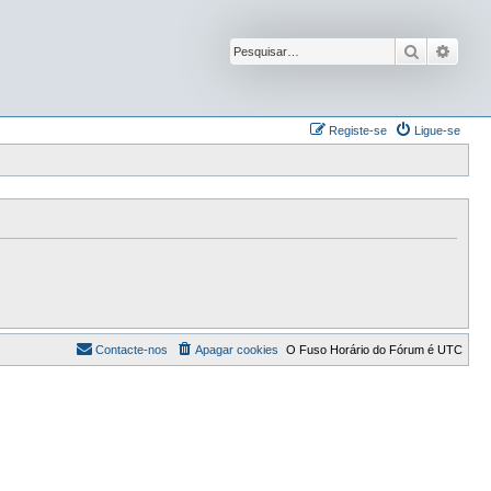
Pesquisar
Pesqu
Registe-se
Ligue-se
Contacte-nos
Apagar cookies
O Fuso Horário do Fórum é
UTC