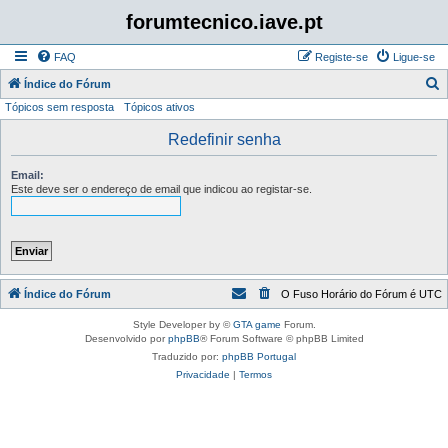
forumtecnico.iave.pt
FAQ
Registe-se
Ligue-se
P
Índice do Fórum
Tópicos sem resposta
Tópicos ativos
e
s
Redefinir senha
q
Email:
u
Este deve ser o endereço de email que indicou ao registar-se.
i
s
a
r
Índice do Fórum
O Fuso Horário do Fórum é
UTC
Style Developer by ©
GTA game
Forum.
Desenvolvido por
phpBB
® Forum Software © phpBB Limited
Traduzido por:
phpBB Portugal
Privacidade
|
Termos