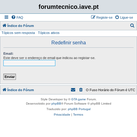
forumtecnico.iave.pt
FAQ
Registe-se
Ligue-se
P
Índice do Fórum
Tópicos sem resposta
Tópicos ativos
e
s
Redefinir senha
q
Email:
u
Este deve ser o endereço de email que indicou ao registar-se.
i
s
a
r
Índice do Fórum
O Fuso Horário do Fórum é
UTC
Style Developer by ©
GTA game
Forum.
Desenvolvido por
phpBB
® Forum Software © phpBB Limited
Traduzido por:
phpBB Portugal
Privacidade
|
Termos