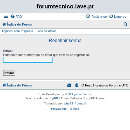
forumtecnico.iave.pt
FAQ
Registe-se
Ligue-se
P
Índice do Fórum
Tópicos sem resposta
Tópicos ativos
e
s
Redefinir senha
q
Email:
u
Este deve ser o endereço de email que indicou ao registar-se.
i
s
a
r
Índice do Fórum
O Fuso Horário do Fórum é
UTC
Style Developer by ©
GTA game
Forum.
Desenvolvido por
phpBB
® Forum Software © phpBB Limited
Traduzido por:
phpBB Portugal
Privacidade
|
Termos