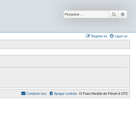
Pesquisar
Pesqu
Registe-se
Ligue-se
Contacte-nos
Apagar cookies
O Fuso Horário do Fórum é
UTC