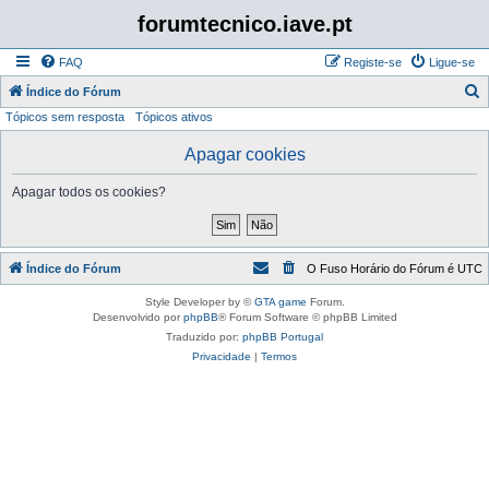
forumtecnico.iave.pt
FAQ
Registe-se
Ligue-se
P
Índice do Fórum
Tópicos sem resposta
Tópicos ativos
e
s
Apagar cookies
q
Apagar todos os cookies?
u
i
s
Índice do Fórum
O Fuso Horário do Fórum é
UTC
a
r
Style Developer by ©
GTA game
Forum.
Desenvolvido por
phpBB
® Forum Software © phpBB Limited
Traduzido por:
phpBB Portugal
Privacidade
|
Termos