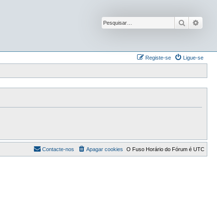
Pesquisar
Pesqu
Registe-se
Ligue-se
Contacte-nos
Apagar cookies
O Fuso Horário do Fórum é
UTC