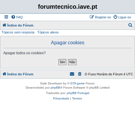
forumtecnico.iave.pt
FAQ
Registe-se
Ligue-se
P
Índice do Fórum
Tópicos sem resposta
Tópicos ativos
e
s
Apagar cookies
q
Apagar todos os cookies?
u
i
s
Índice do Fórum
O Fuso Horário do Fórum é
UTC
a
r
Style Developer by ©
GTA game
Forum.
Desenvolvido por
phpBB
® Forum Software © phpBB Limited
Traduzido por:
phpBB Portugal
Privacidade
|
Termos