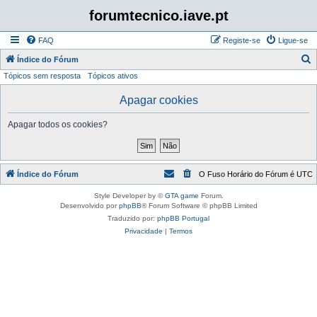
forumtecnico.iave.pt
FAQ
Registe-se
Ligue-se
P
Índice do Fórum
Tópicos sem resposta
Tópicos ativos
e
s
Apagar cookies
q
Apagar todos os cookies?
u
i
s
Índice do Fórum
O Fuso Horário do Fórum é
UTC
a
r
Style Developer by ©
GTA game
Forum.
Desenvolvido por
phpBB
® Forum Software © phpBB Limited
Traduzido por:
phpBB Portugal
Privacidade
|
Termos