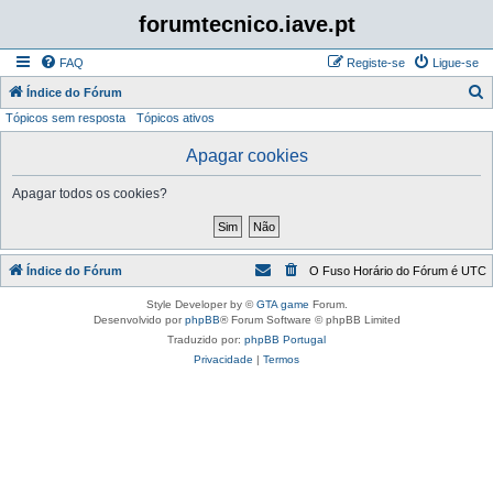
forumtecnico.iave.pt
FAQ
Registe-se
Ligue-se
P
Índice do Fórum
Tópicos sem resposta
Tópicos ativos
e
s
Apagar cookies
q
Apagar todos os cookies?
u
i
s
Índice do Fórum
O Fuso Horário do Fórum é
UTC
a
r
Style Developer by ©
GTA game
Forum.
Desenvolvido por
phpBB
® Forum Software © phpBB Limited
Traduzido por:
phpBB Portugal
Privacidade
|
Termos