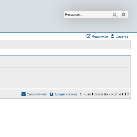
Pesquisar
Pesqu
Registe-se
Ligue-se
Contacte-nos
Apagar cookies
O Fuso Horário do Fórum é
UTC