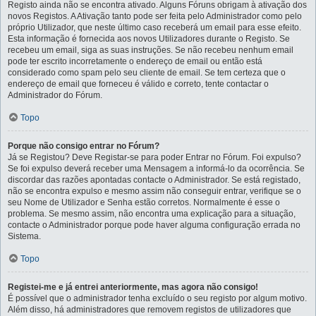
Registo ainda não se encontra ativado. Alguns Fóruns obrigam à ativação dos
novos Registos. A Ativação tanto pode ser feita pelo Administrador como pelo
próprio Utilizador, que neste último caso receberá um email para esse efeito.
Esta informação é fornecida aos novos Utilizadores durante o Registo. Se
recebeu um email, siga as suas instruções. Se não recebeu nenhum email
pode ter escrito incorretamente o endereço de email ou então está
considerado como spam pelo seu cliente de email. Se tem certeza que o
endereço de email que forneceu é válido e correto, tente contactar o
Administrador do Fórum.
Topo
Porque não consigo entrar no Fórum?
Já se Registou? Deve Registar-se para poder Entrar no Fórum. Foi expulso?
Se foi expulso deverá receber uma Mensagem a informá-lo da ocorrência. Se
discordar das razões apontadas contacte o Administrador. Se está registado,
não se encontra expulso e mesmo assim não conseguir entrar, verifique se o
seu Nome de Utilizador e Senha estão corretos. Normalmente é esse o
problema. Se mesmo assim, não encontra uma explicação para a situação,
contacte o Administrador porque pode haver alguma configuração errada no
Sistema.
Topo
Registei-me e já entrei anteriormente, mas agora não consigo!
É possível que o administrador tenha excluído o seu registo por algum motivo.
Além disso, há administradores que removem registos de utilizadores que