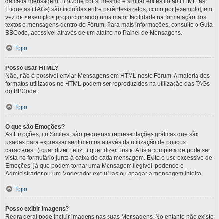
de cada mensagem. BBCode por si mesmo é similar em estilo ao HTML, as
Etiquetas (TAGs) são incluídas entre parêntesis retos, como por [exemplo], em
vez de <exemplo> proporcionando uma maior facilidade na formatação dos
textos e mensagens dentro do Fórum. Para mais informações, consulte o Guia
BBCode, acessível através de um atalho no Painel de Mensagens.
Topo
Posso usar HTML?
Não, não é possível enviar Mensagens em HTML neste Fórum. A maioria dos
formatos utilizados no HTML podem ser reproduzidos na utilização das TAGs
do BBCode.
Topo
O que são Emoções?
As Emoções, ou Smilies, são pequenas representações gráficas que são
usadas para expressar sentimentos através da utilização de poucos
caracteres. :) quer dizer Feliz, :( quer dizer Triste. A lista completa de pode ser
vista no formulário junto à caixa de cada mensagem. Evite o uso excessivo de
Emoções, já que podem tornar uma Mensagem ilegível, podendo o
Administrador ou um Moderador excluí-las ou apagar a mensagem inteira.
Topo
Posso exibir Imagens?
Regra geral pode incluir imagens nas suas Mensagens. No entanto não existe