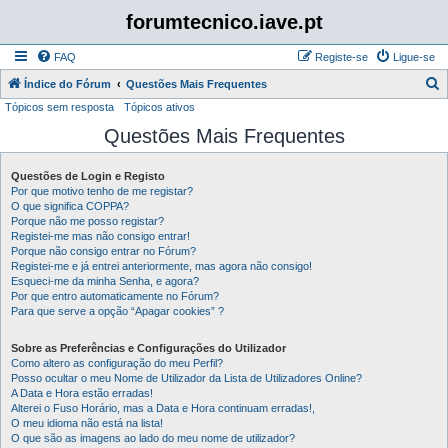
forumtecnico.iave.pt
FAQ
Registe-se
Ligue-se
P
Índice do Fórum
Questões Mais Frequentes
Tópicos sem resposta
Tópicos ativos
e
Questões Mais Frequentes
s
q
Questões de Login e Registo
u
Por que motivo tenho de me registar?
i
O que significa COPPA?
Porque não me posso registar?
s
Registei-me mas não consigo entrar!
Porque não consigo entrar no Fórum?
a
Registei-me e já entrei anteriormente, mas agora não consigo!
r
Esqueci-me da minha Senha, e agora?
Por que entro automaticamente no Fórum?
Para que serve a opção “Apagar cookies” ?
Sobre as Preferências e Configurações do Utilizador
Como altero as configuração do meu Perfil?
Posso ocultar o meu Nome de Utilizador da Lista de Utilizadores Online?
A Data e Hora estão erradas!
Alterei o Fuso Horário, mas a Data e Hora continuam erradas!,
O meu idioma não está na lista!
O que são as imagens ao lado do meu nome de utilizador?