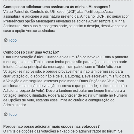
Como posso adicionar uma assinatura às minhas Mensagens?
Vá ao Painel de Controlo do Utilizador [UCP] aba Perfil opção A sua
assinatura, e adicione a assinatura pretendida. Ainda no [UCP], no separador
Preferências opção Mensagens enviadas selecione Ativar sempre a Minha
Assinatura. Nas suas Mensagens pode, se assim o desejar, desativar caso a
caso a opção Anexar assinatura.
Topo
Como posso criar uma votação?
Criar uma votação é fácil. Quando envia um Tópico novo (ou Edita a primeira
mensagem de um Tópico, caso tenha permissão para tal), encontra na parte
inferior à caixa principal da mensagem, um painel com o Título Adicionar
Votação (se não vê isto, é porque provavelmente não tem permissão para
criar Votação ou o Tópico não é de sua autoria). Deve escrever um Título para
a Votação e em seguida, escrever pelo menos Duas Opções de Voto (para
adicionar uma opção de votação, escreva o que pretende, e clique no botão
Adicionar opção de Voto). Deverá também estipular um tempo limite para a
Votação, sendo 0 ilimitado. Poderá acontecer de existir um limite no Número
de Opções de Voto, estando esse limite ao critério e configuração do
Administrador.
Topo
Porque não posso adicionar mais opções nas votações?
O limite de opções das votações é fixado pelo administrador do fórum. Se