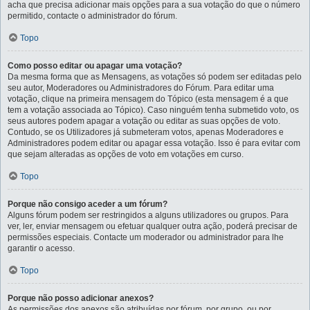
acha que precisa adicionar mais opções para a sua votação do que o número
permitido, contacte o administrador do fórum.
Topo
Como posso editar ou apagar uma votação?
Da mesma forma que as Mensagens, as votações só podem ser editadas pelo
seu autor, Moderadores ou Administradores do Fórum. Para editar uma
votação, clique na primeira mensagem do Tópico (esta mensagem é a que
tem a votação associada ao Tópico). Caso ninguém tenha submetido voto, os
seus autores podem apagar a votação ou editar as suas opções de voto.
Contudo, se os Utilizadores já submeteram votos, apenas Moderadores e
Administradores podem editar ou apagar essa votação. Isso é para evitar com
que sejam alteradas as opções de voto em votações em curso.
Topo
Porque não consigo aceder a um fórum?
Alguns fórum podem ser restringidos a alguns utilizadores ou grupos. Para
ver, ler, enviar mensagem ou efetuar qualquer outra ação, poderá precisar de
permissões especiais. Contacte um moderador ou administrador para lhe
garantir o acesso.
Topo
Porque não posso adicionar anexos?
As permissões dos anexos são atribuídas por fórum, por grupo, ou por