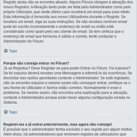
Registo ainda não se encontra ativado. Alguns Fóruns obrigam à ativação dos
novos Registos. A Ativação tanto pode ser feita pelo Administrador como pelo
próprio Utilizador, que neste último caso receberá um email para esse efeito.
Esta informação é fornecida aos novos Utilizadores durante o Registo. Se
recebeu um email, siga as suas instruções. Se não recebeu nenhum email
pode ter escrito incorretamente o endereço de email ou então está
considerado como spam pelo seu cliente de email. Se tem certeza que o
endereço de email que forneceu é válido e correto, tente contactar o
Administrador do Fórum.
Topo
Porque não consigo entrar no Fórum?
Já se Registou? Deve Registar-se para poder Entrar no Fórum. Foi expulso?
Se foi expulso deverá receber uma Mensagem a informá-lo da ocorrência. Se
discordar das razões apontadas contacte o Administrador. Se está registado,
não se encontra expulso e mesmo assim não conseguir entrar, verifique se o
seu Nome de Utilizador e Senha estão corretos. Normalmente é esse o
problema. Se mesmo assim, não encontra uma explicação para a situação,
contacte o Administrador porque pode haver alguma configuração errada no
Sistema.
Topo
Registei-me e já entrei anteriormente, mas agora não consigo!
É possível que o administrador tenha excluído o seu registo por algum motivo.
Além disso, há administradores que removem registos de utilizadores que