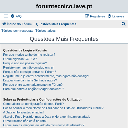
forumtecnico.iave.pt
FAQ
Registe-se
Ligue-se
P
Índice do Fórum
Questões Mais Frequentes
Tópicos sem resposta
Tópicos ativos
e
Questões Mais Frequentes
s
q
Questões de Login e Registo
u
Por que motivo tenho de me registar?
i
O que significa COPPA?
Porque não me posso registar?
s
Registei-me mas não consigo entrar!
Porque não consigo entrar no Fórum?
a
Registei-me e já entrei anteriormente, mas agora não consigo!
r
Esqueci-me da minha Senha, e agora?
Por que entro automaticamente no Fórum?
Para que serve a opção “Apagar cookies” ?
Sobre as Preferências e Configurações do Utilizador
Como altero as configuração do meu Perfil?
Posso ocultar o meu Nome de Utilizador da Lista de Utilizadores Online?
A Data e Hora estão erradas!
Alterei o Fuso Horário, mas a Data e Hora continuam erradas!,
O meu idioma não está na lista!
O que são as imagens ao lado do meu nome de utilizador?