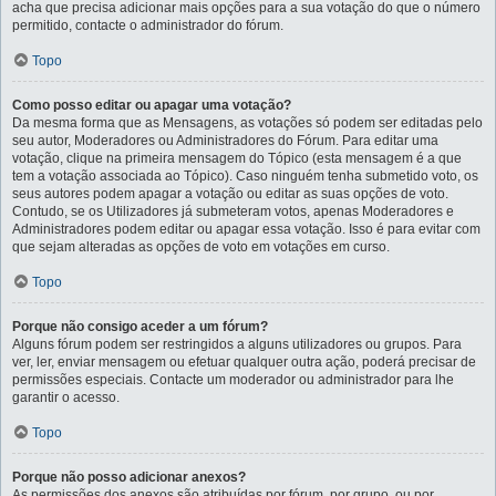
acha que precisa adicionar mais opções para a sua votação do que o número
permitido, contacte o administrador do fórum.
Topo
Como posso editar ou apagar uma votação?
Da mesma forma que as Mensagens, as votações só podem ser editadas pelo
seu autor, Moderadores ou Administradores do Fórum. Para editar uma
votação, clique na primeira mensagem do Tópico (esta mensagem é a que
tem a votação associada ao Tópico). Caso ninguém tenha submetido voto, os
seus autores podem apagar a votação ou editar as suas opções de voto.
Contudo, se os Utilizadores já submeteram votos, apenas Moderadores e
Administradores podem editar ou apagar essa votação. Isso é para evitar com
que sejam alteradas as opções de voto em votações em curso.
Topo
Porque não consigo aceder a um fórum?
Alguns fórum podem ser restringidos a alguns utilizadores ou grupos. Para
ver, ler, enviar mensagem ou efetuar qualquer outra ação, poderá precisar de
permissões especiais. Contacte um moderador ou administrador para lhe
garantir o acesso.
Topo
Porque não posso adicionar anexos?
As permissões dos anexos são atribuídas por fórum, por grupo, ou por