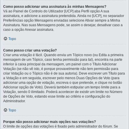
Como posso adicionar uma assinatura às minhas Mensagens?
Vá ao Painel de Controlo do Utilizador [UCP] aba Perfil opção A sua
assinatura, e adicione a assinatura pretendida. Ainda no [UCP], no separador
Preferências opção Mensagens enviadas selecione Ativar sempre a Minha
Assinatura. Nas suas Mensagens pode, se assim o desejar, desativar caso a
caso a opção Anexar assinatura.
Topo
Como posso criar uma votação?
Criar uma votação é fácil. Quando envia um Tópico novo (ou Edita a primeira
mensagem de um Tópico, caso tenha permissão para tal), encontra na parte
inferior à caixa principal da mensagem, um painel com o Título Adicionar
Votação (se não vê isto, é porque provavelmente não tem permissão para
criar Votação ou o Tópico não é de sua autoria). Deve escrever um Título para
a Votação e em seguida, escrever pelo menos Duas Opções de Voto (para
adicionar uma opção de votação, escreva o que pretende, e clique no botão
Adicionar opção de Voto). Deverá também estipular um tempo limite para a
Votação, sendo 0 ilimitado. Poderá acontecer de existir um limite no Número
de Opções de Voto, estando esse limite ao critério e configuração do
Administrador.
Topo
Porque não posso adicionar mais opções nas votações?
O limite de opções das votações é fixado pelo administrador do fórum. Se