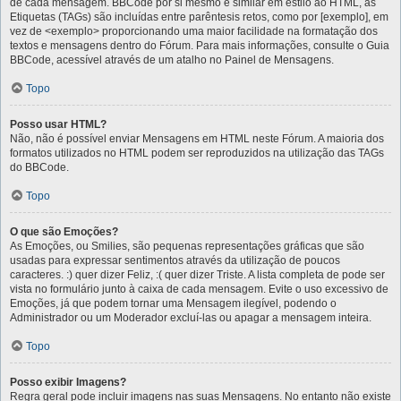
de cada mensagem. BBCode por si mesmo é similar em estilo ao HTML, as
Etiquetas (TAGs) são incluídas entre parêntesis retos, como por [exemplo], em
vez de <exemplo> proporcionando uma maior facilidade na formatação dos
textos e mensagens dentro do Fórum. Para mais informações, consulte o Guia
BBCode, acessível através de um atalho no Painel de Mensagens.
Topo
Posso usar HTML?
Não, não é possível enviar Mensagens em HTML neste Fórum. A maioria dos
formatos utilizados no HTML podem ser reproduzidos na utilização das TAGs
do BBCode.
Topo
O que são Emoções?
As Emoções, ou Smilies, são pequenas representações gráficas que são
usadas para expressar sentimentos através da utilização de poucos
caracteres. :) quer dizer Feliz, :( quer dizer Triste. A lista completa de pode ser
vista no formulário junto à caixa de cada mensagem. Evite o uso excessivo de
Emoções, já que podem tornar uma Mensagem ilegível, podendo o
Administrador ou um Moderador excluí-las ou apagar a mensagem inteira.
Topo
Posso exibir Imagens?
Regra geral pode incluir imagens nas suas Mensagens. No entanto não existe