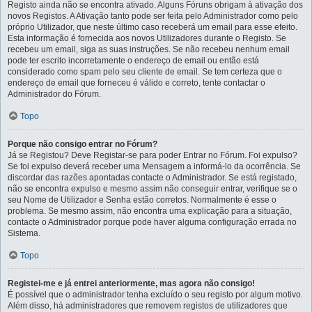
Registo ainda não se encontra ativado. Alguns Fóruns obrigam à ativação dos
novos Registos. A Ativação tanto pode ser feita pelo Administrador como pelo
próprio Utilizador, que neste último caso receberá um email para esse efeito.
Esta informação é fornecida aos novos Utilizadores durante o Registo. Se
recebeu um email, siga as suas instruções. Se não recebeu nenhum email
pode ter escrito incorretamente o endereço de email ou então está
considerado como spam pelo seu cliente de email. Se tem certeza que o
endereço de email que forneceu é válido e correto, tente contactar o
Administrador do Fórum.
Topo
Porque não consigo entrar no Fórum?
Já se Registou? Deve Registar-se para poder Entrar no Fórum. Foi expulso?
Se foi expulso deverá receber uma Mensagem a informá-lo da ocorrência. Se
discordar das razões apontadas contacte o Administrador. Se está registado,
não se encontra expulso e mesmo assim não conseguir entrar, verifique se o
seu Nome de Utilizador e Senha estão corretos. Normalmente é esse o
problema. Se mesmo assim, não encontra uma explicação para a situação,
contacte o Administrador porque pode haver alguma configuração errada no
Sistema.
Topo
Registei-me e já entrei anteriormente, mas agora não consigo!
É possível que o administrador tenha excluído o seu registo por algum motivo.
Além disso, há administradores que removem registos de utilizadores que