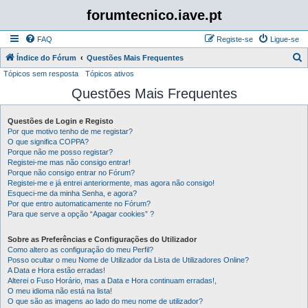
forumtecnico.iave.pt
FAQ
Registe-se
Ligue-se
P
Índice do Fórum
Questões Mais Frequentes
Tópicos sem resposta
Tópicos ativos
e
Questões Mais Frequentes
s
q
Questões de Login e Registo
u
Por que motivo tenho de me registar?
i
O que significa COPPA?
Porque não me posso registar?
s
Registei-me mas não consigo entrar!
Porque não consigo entrar no Fórum?
a
Registei-me e já entrei anteriormente, mas agora não consigo!
r
Esqueci-me da minha Senha, e agora?
Por que entro automaticamente no Fórum?
Para que serve a opção “Apagar cookies” ?
Sobre as Preferências e Configurações do Utilizador
Como altero as configuração do meu Perfil?
Posso ocultar o meu Nome de Utilizador da Lista de Utilizadores Online?
A Data e Hora estão erradas!
Alterei o Fuso Horário, mas a Data e Hora continuam erradas!,
O meu idioma não está na lista!
O que são as imagens ao lado do meu nome de utilizador?