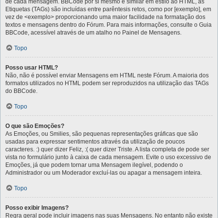
de cada mensagem. BBCode por si mesmo é similar em estilo ao HTML, as
Etiquetas (TAGs) são incluídas entre parêntesis retos, como por [exemplo], em
vez de <exemplo> proporcionando uma maior facilidade na formatação dos
textos e mensagens dentro do Fórum. Para mais informações, consulte o Guia
BBCode, acessível através de um atalho no Painel de Mensagens.
Topo
Posso usar HTML?
Não, não é possível enviar Mensagens em HTML neste Fórum. A maioria dos
formatos utilizados no HTML podem ser reproduzidos na utilização das TAGs
do BBCode.
Topo
O que são Emoções?
As Emoções, ou Smilies, são pequenas representações gráficas que são
usadas para expressar sentimentos através da utilização de poucos
caracteres. :) quer dizer Feliz, :( quer dizer Triste. A lista completa de pode ser
vista no formulário junto à caixa de cada mensagem. Evite o uso excessivo de
Emoções, já que podem tornar uma Mensagem ilegível, podendo o
Administrador ou um Moderador excluí-las ou apagar a mensagem inteira.
Topo
Posso exibir Imagens?
Regra geral pode incluir imagens nas suas Mensagens. No entanto não existe