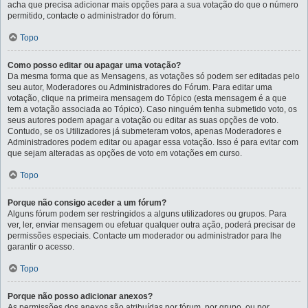
acha que precisa adicionar mais opções para a sua votação do que o número
permitido, contacte o administrador do fórum.
Topo
Como posso editar ou apagar uma votação?
Da mesma forma que as Mensagens, as votações só podem ser editadas pelo
seu autor, Moderadores ou Administradores do Fórum. Para editar uma
votação, clique na primeira mensagem do Tópico (esta mensagem é a que
tem a votação associada ao Tópico). Caso ninguém tenha submetido voto, os
seus autores podem apagar a votação ou editar as suas opções de voto.
Contudo, se os Utilizadores já submeteram votos, apenas Moderadores e
Administradores podem editar ou apagar essa votação. Isso é para evitar com
que sejam alteradas as opções de voto em votações em curso.
Topo
Porque não consigo aceder a um fórum?
Alguns fórum podem ser restringidos a alguns utilizadores ou grupos. Para
ver, ler, enviar mensagem ou efetuar qualquer outra ação, poderá precisar de
permissões especiais. Contacte um moderador ou administrador para lhe
garantir o acesso.
Topo
Porque não posso adicionar anexos?
As permissões dos anexos são atribuídas por fórum, por grupo, ou por