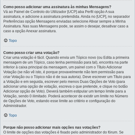
Como posso adicionar uma assinatura às minhas Mensagens?
Vá ao Painel de Controlo do Utilizador [UCP] aba Perfil opção A sua
assinatura, e adicione a assinatura pretendida. Ainda no [UCP], no separador
Preferências opção Mensagens enviadas selecione Ativar sempre a Minha
Assinatura. Nas suas Mensagens pode, se assim o desejar, desativar caso a
caso a opção Anexar assinatura.
Topo
Como posso criar uma votação?
Criar uma votação é fácil. Quando envia um Tópico novo (ou Edita a primeira
mensagem de um Tópico, caso tenha permissão para tal), encontra na parte
inferior à caixa principal da mensagem, um painel com o Título Adicionar
Votação (se não vê isto, é porque provavelmente não tem permissão para
criar Votação ou o Tópico não é de sua autoria). Deve escrever um Título para
a Votação e em seguida, escrever pelo menos Duas Opções de Voto (para
adicionar uma opção de votação, escreva o que pretende, e clique no botão
Adicionar opção de Voto). Deverá também estipular um tempo limite para a
Votação, sendo 0 ilimitado. Poderá acontecer de existir um limite no Número
de Opções de Voto, estando esse limite ao critério e configuração do
Administrador.
Topo
Porque não posso adicionar mais opções nas votações?
O limite de opções das votações é fixado pelo administrador do fórum. Se