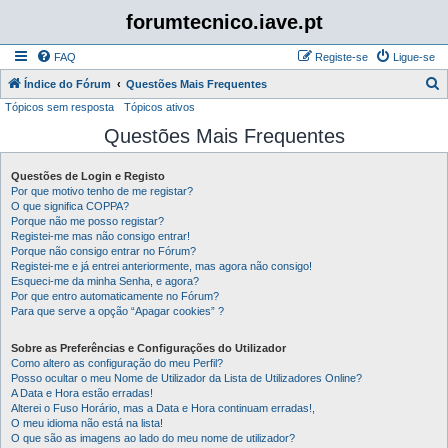
forumtecnico.iave.pt
FAQ
Registe-se
Ligue-se
P
Índice do Fórum
Questões Mais Frequentes
Tópicos sem resposta
Tópicos ativos
e
Questões Mais Frequentes
s
q
Questões de Login e Registo
u
Por que motivo tenho de me registar?
i
O que significa COPPA?
Porque não me posso registar?
s
Registei-me mas não consigo entrar!
Porque não consigo entrar no Fórum?
a
Registei-me e já entrei anteriormente, mas agora não consigo!
r
Esqueci-me da minha Senha, e agora?
Por que entro automaticamente no Fórum?
Para que serve a opção “Apagar cookies” ?
Sobre as Preferências e Configurações do Utilizador
Como altero as configuração do meu Perfil?
Posso ocultar o meu Nome de Utilizador da Lista de Utilizadores Online?
A Data e Hora estão erradas!
Alterei o Fuso Horário, mas a Data e Hora continuam erradas!,
O meu idioma não está na lista!
O que são as imagens ao lado do meu nome de utilizador?