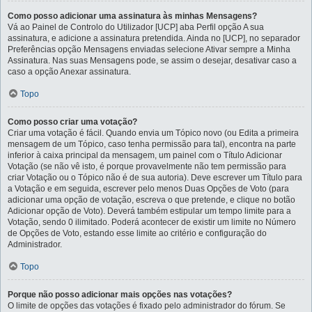
Como posso adicionar uma assinatura às minhas Mensagens?
Vá ao Painel de Controlo do Utilizador [UCP] aba Perfil opção A sua
assinatura, e adicione a assinatura pretendida. Ainda no [UCP], no separador
Preferências opção Mensagens enviadas selecione Ativar sempre a Minha
Assinatura. Nas suas Mensagens pode, se assim o desejar, desativar caso a
caso a opção Anexar assinatura.
Topo
Como posso criar uma votação?
Criar uma votação é fácil. Quando envia um Tópico novo (ou Edita a primeira
mensagem de um Tópico, caso tenha permissão para tal), encontra na parte
inferior à caixa principal da mensagem, um painel com o Título Adicionar
Votação (se não vê isto, é porque provavelmente não tem permissão para
criar Votação ou o Tópico não é de sua autoria). Deve escrever um Título para
a Votação e em seguida, escrever pelo menos Duas Opções de Voto (para
adicionar uma opção de votação, escreva o que pretende, e clique no botão
Adicionar opção de Voto). Deverá também estipular um tempo limite para a
Votação, sendo 0 ilimitado. Poderá acontecer de existir um limite no Número
de Opções de Voto, estando esse limite ao critério e configuração do
Administrador.
Topo
Porque não posso adicionar mais opções nas votações?
O limite de opções das votações é fixado pelo administrador do fórum. Se