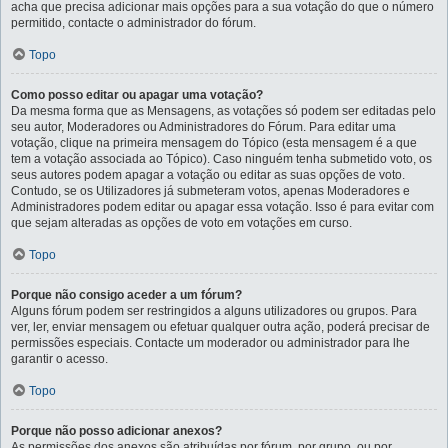
acha que precisa adicionar mais opções para a sua votação do que o número
permitido, contacte o administrador do fórum.
Topo
Como posso editar ou apagar uma votação?
Da mesma forma que as Mensagens, as votações só podem ser editadas pelo
seu autor, Moderadores ou Administradores do Fórum. Para editar uma
votação, clique na primeira mensagem do Tópico (esta mensagem é a que
tem a votação associada ao Tópico). Caso ninguém tenha submetido voto, os
seus autores podem apagar a votação ou editar as suas opções de voto.
Contudo, se os Utilizadores já submeteram votos, apenas Moderadores e
Administradores podem editar ou apagar essa votação. Isso é para evitar com
que sejam alteradas as opções de voto em votações em curso.
Topo
Porque não consigo aceder a um fórum?
Alguns fórum podem ser restringidos a alguns utilizadores ou grupos. Para
ver, ler, enviar mensagem ou efetuar qualquer outra ação, poderá precisar de
permissões especiais. Contacte um moderador ou administrador para lhe
garantir o acesso.
Topo
Porque não posso adicionar anexos?
As permissões dos anexos são atribuídas por fórum, por grupo, ou por