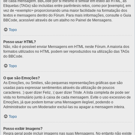
de cada mensagem. BBCode por si mesmo é similar em estilo ao HTML, as
Etiquetas (TAGs) são incluídas entre parêntesis retos, como por [exemplo], em
vez de <exemplo> proporcionando uma maior facilidade na formatação dos
textos e mensagens dentro do Fórum. Para mais informações, consulte o Guia
BBCode, acessível através de um atalho no Painel de Mensagens.
Topo
Posso usar HTML?
Não, não é possível enviar Mensagens em HTML neste Fórum. A maioria dos
formatos utilizados no HTML podem ser reproduzidos na utilização das TAGs
do BBCode.
Topo
O que são Emoções?
As Emoções, ou Smilies, são pequenas representações gráficas que são
usadas para expressar sentimentos através da utilização de poucos
caracteres. :) quer dizer Feliz, :( quer dizer Triste. A lista completa de pode ser
vista no formulário junto à caixa de cada mensagem. Evite o uso excessivo de
Emoções, já que podem tornar uma Mensagem ilegível, podendo o
Administrador ou um Moderador excluí-las ou apagar a mensagem inteira.
Topo
Posso exibir Imagens?
Regra geral pode incluir imagens nas suas Mensagens. No entanto não existe