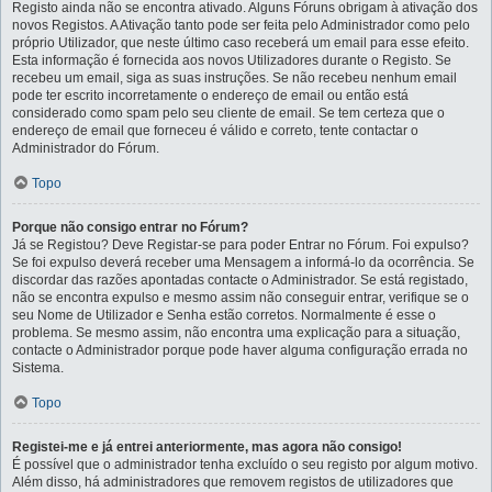
Registo ainda não se encontra ativado. Alguns Fóruns obrigam à ativação dos
novos Registos. A Ativação tanto pode ser feita pelo Administrador como pelo
próprio Utilizador, que neste último caso receberá um email para esse efeito.
Esta informação é fornecida aos novos Utilizadores durante o Registo. Se
recebeu um email, siga as suas instruções. Se não recebeu nenhum email
pode ter escrito incorretamente o endereço de email ou então está
considerado como spam pelo seu cliente de email. Se tem certeza que o
endereço de email que forneceu é válido e correto, tente contactar o
Administrador do Fórum.
Topo
Porque não consigo entrar no Fórum?
Já se Registou? Deve Registar-se para poder Entrar no Fórum. Foi expulso?
Se foi expulso deverá receber uma Mensagem a informá-lo da ocorrência. Se
discordar das razões apontadas contacte o Administrador. Se está registado,
não se encontra expulso e mesmo assim não conseguir entrar, verifique se o
seu Nome de Utilizador e Senha estão corretos. Normalmente é esse o
problema. Se mesmo assim, não encontra uma explicação para a situação,
contacte o Administrador porque pode haver alguma configuração errada no
Sistema.
Topo
Registei-me e já entrei anteriormente, mas agora não consigo!
É possível que o administrador tenha excluído o seu registo por algum motivo.
Além disso, há administradores que removem registos de utilizadores que