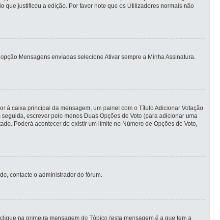
ue justificou a edição. Por favor note que os Utilizadores normais não
ias opção Mensagens enviadas selecione Ativar sempre a Minha Assinatura.
ior à caixa principal da mensagem, um painel com o Título Adicionar Votação
 em seguida, escrever pelo menos Duas Opções de Voto (para adicionar uma
itado. Poderá acontecer de existir um limite no Número de Opções de Voto,
do, contacte o administrador do fórum.
 clique na primeira mensagem do Tópico (esta mensagem é a que tem a