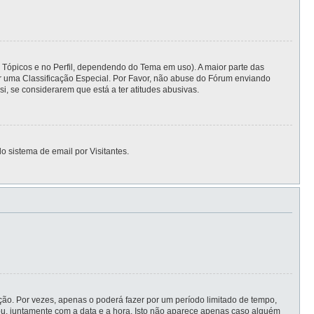
s Tópicos e no Perfil, dependendo do Tema em uso). A maior parte das
er uma Classificação Especial. Por Favor, não abuse do Fórum enviando
 se considerarem que está a ter atitudes abusivas.
o sistema de email por Visitantes.
ão. Por vezes, apenas o poderá fazer por um período limitado de tempo,
, juntamente com a data e a hora. Isto não aparece apenas caso alguém