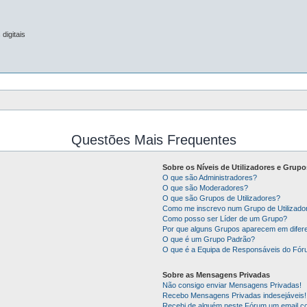
digitais
Questões Mais Frequentes
Sobre os Níveis de Utilizadores e Grupo
O que são Administradores?
O que são Moderadores?
O que são Grupos de Utilizadores?
Como me inscrevo num Grupo de Utilizado
Como posso ser Líder de um Grupo?
Por que alguns Grupos aparecem em difer
O que é um Grupo Padrão?
O que é a Equipa de Responsáveis do Fó
Sobre as Mensagens Privadas
Não consigo enviar Mensagens Privadas!
Recebo Mensagens Privadas indesejáveis!
Recebi de alguém neste Fórum um email co