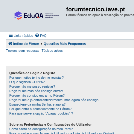
forumtecnico.iave.pt
Forum técnico de apoio à realização de provas 
Links rápidos
FAQ
Índice do Fórum
Questões Mais Frequentes
Tópicos sem resposta
Tópicos ativos
Questões de Login e Registo
Por que motivo tenho de me registar?
O que significa COPPA?
Porque não me posso registar?
Registei-me mas não consigo entrar!
Porque não consigo entrar no Fórum?
Registei-me e já entrei anteriormente, mas agora não consigo!
Esqueci-me da minha Senha, e agora?
Por que entro automaticamente no Fórum?
Para que serve a opção “Apagar cookies” ?
Sobre as Preferências e Configurações do Utilizador
Como altero as configuração do meu Perfil?
Posso ocultar o meu Nome de Utilizador da Lista de Utilizadores Online?