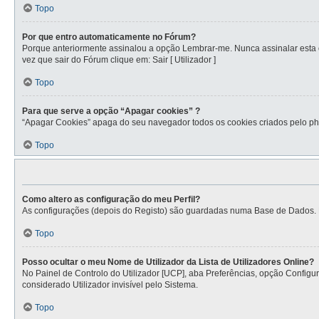
Topo
Por que entro automaticamente no Fórum?
Porque anteriormente assinalou a opção Lembrar-me. Nunca assinalar esta op
vez que sair do Fórum clique em: Sair [ Utilizador ]
Topo
Para que serve a opção “Apagar cookies” ?
“Apagar Cookies” apaga do seu navegador todos os cookies criados pelo ph
Topo
Como altero as configuração do meu Perfil?
As configurações (depois do Registo) são guardadas numa Base de Dados. Par
Topo
Posso ocultar o meu Nome de Utilizador da Lista de Utilizadores Online?
No Painel de Controlo do Utilizador [UCP], aba Preferências, opção Config
considerado Utilizador invisível pelo Sistema.
Topo