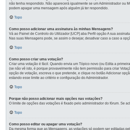
não tenha respondido. Não aparecerá igualmente se um Administrador ou Mod
podem apagar uma mensagem após alguém já ter respondido.
Topo
Como posso adicionar uma assinatura às minhas Mensagens?
Vá ao Painel de Controlo do Utilizador [UCP] aba Perfil opção A sua assina
Nas suas Mensagens pode, se assim o desejar, desativar caso a caso a opçã
Topo
Como posso criar uma votação?
Criar uma votação é fácil. Quando envia um Tópico novo (ou Edita a primeir
(se não vê isto, é porque provavelmente não tem permissão para criar Vota
opção de votação, escreva o que pretende, e clique no botão Adicionar opçã
estando esse limite ao critério e configuração do Administrador.
Topo
Porque não posso adicionar mais opções nas votações?
O limite de opções das votações é fixado pelo administrador do fórum. Se a
Topo
Como posso editar ou apagar uma votação?
Da mesma forma que as Mensagens, as votações só podem ser editadas pelo