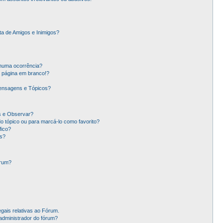
ta de Amigos e Inimigos?
nhuma ocorrência?
 página em branco!?
ensagens e Tópicos?
os e Observar?
 tópico ou para marcá-lo como favorito?
ico?
s?
órum?
gais relativas ao Fórum.
administrador do fórum?