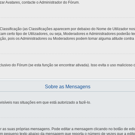
zar Avatares, contacte o Administrador do Fórum.
 Classificação (as Classificações aparecem por debaixo do Nome de Utilizador no
am certo tipo de Utilizadores, ou seja, Moderadores e Administradores poderão t
o, pois os Administradores ou Moderadores podem tomar alguma atitude contra si,
usivo do Fórum (se esta função se encontrar ativada). Isso evita o uso malicioso d
Sobre as Mensagens
visíveis nas situações em que está autorizado a fazê-lo.
r as suas próprias mensagens. Pode editar a mensagem clicando no botão de ediç
m pequeno texto abaixo da mensagem que reporta o número de vezes que a editou