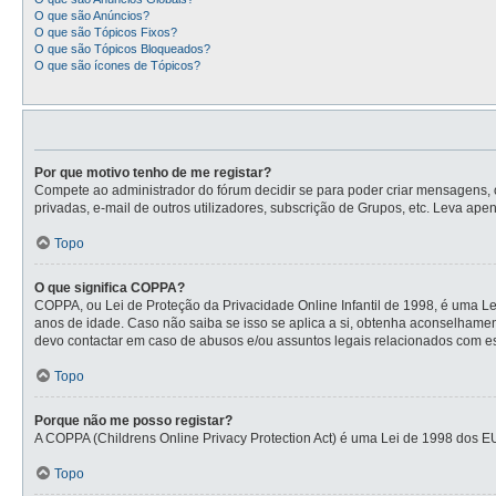
O que são Anúncios?
O que são Tópicos Fixos?
O que são Tópicos Bloqueados?
O que são ícones de Tópicos?
Por que motivo tenho de me registar?
Compete ao administrador do fórum decidir se para poder criar mensagens, o 
privadas, e-mail de outros utilizadores, subscrição de Grupos, etc. Leva ape
Topo
O que significa COPPA?
COPPA, ou Lei de Proteção da Privacidade Online Infantil de 1998, é uma L
anos de idade. Caso não saiba se isso se aplica a si, obtenha aconselhame
devo contactar em caso de abusos e/ou assuntos legais relacionados com es
Topo
Porque não me posso registar?
A COPPA (Childrens Online Privacy Protection Act) é uma Lei de 1998 dos E
Topo