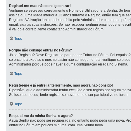
Registei-me mas não consigo entrar!
Verifique se escreveu corretamente o Nome de Utilizador e a Senha. Se tem a
assinalou uma idade inferior a 13 anos durante o Registo, então tem que se
Registos. A Ativação tanto pode ser feita pelo Administrador como pelo própr
email, siga as suas instruções. Se não recebeu nenhum email pode ter escr
é válido e correto, tente contactar o Administrador do Fórum.
Topo
Porque não consigo entrar no Fórum?
Já se Registou? Deve Registar-se para poder Entrar no Fórum. Foi expulso?
se encontra expulso e mesmo assim não conseguir entrar, verifique se o se
Administrador porque pode haver alguma configuração errada no Sistema.
Topo
Registei-me e já entrei anteriormente, mas agora não consigo!
É possível que o administrador tenha excluído o seu registo por algum mot
Se isso aconteceu, tente registar-se novamente e ser participativo no fórum.
Topo
Esqueci-me da minha Senha, e agora?
A sua Senha não pode ser recuperada, no entanto pode pedir uma nova. Proc
entrar no Fórum em poucos minutos, com uma Senha nova.