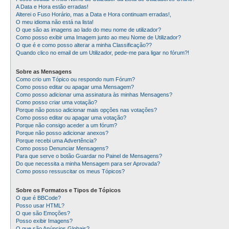
A Data e Hora estão erradas!
Alterei o Fuso Horário, mas a Data e Hora continuam erradas!,
O meu idioma não está na lista!
O que são as imagens ao lado do meu nome de utilizador?
Como posso exibir uma Imagem junto ao meu Nome de Utilizador?
O que é e como posso alterar a minha Classificação??
Quando clico no email de um Utilizador, pede-me para ligar no fórum?!
Sobre as Mensagens
Como crio um Tópico ou respondo num Fórum?
Como posso editar ou apagar uma Mensagem?
Como posso adicionar uma assinatura às minhas Mensagens?
Como posso criar uma votação?
Porque não posso adicionar mais opções nas votações?
Como posso editar ou apagar uma votação?
Porque não consigo aceder a um fórum?
Porque não posso adicionar anexos?
Porque recebi uma Advertência?
Como posso Denunciar Mensagens?
Para que serve o botão Guardar no Painel de Mensagens?
Do que necessita a minha Mensagem para ser Aprovada?
Como posso ressuscitar os meus Tópicos?
Sobre os Formatos e Tipos de Tópicos
O que é BBCode?
Posso usar HTML?
O que são Emoções?
Posso exibir Imagens?
O que são Anúncios Globais?