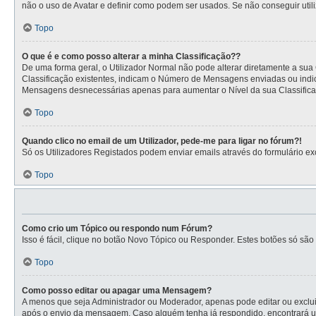
não o uso de Avatar e definir como podem ser usados. Se não conseguir utili
Topo
O que é e como posso alterar a minha Classificação??
De uma forma geral, o Utilizador Normal não pode alterar diretamente a sua
Classificação existentes, indicam o Número de Mensagens enviadas ou indic
Mensagens desnecessárias apenas para aumentar o Nível da sua Classificaçã
Topo
Quando clico no email de um Utilizador, pede-me para ligar no fórum?!
Só os Utilizadores Registados podem enviar emails através do formulário excl
Topo
Como crio um Tópico ou respondo num Fórum?
Isso é fácil, clique no botão Novo Tópico ou Responder. Estes botões só são 
Topo
Como posso editar ou apagar uma Mensagem?
A menos que seja Administrador ou Moderador, apenas pode editar ou exclui
após o envio da mensagem. Caso alguém tenha já respondido, encontrará u