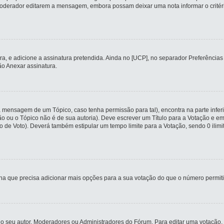
erador editarem a mensagem, embora possam deixar uma nota informar o critério q
tura, e adicione a assinatura pretendida. Ainda no [UCP], no separador Preferênc
o Anexar assinatura.
a mensagem de um Tópico, caso tenha permissão para tal), encontra na parte infer
ção ou o Tópico não é de sua autoria). Deve escrever um Título para a Votação e
o de Voto). Deverá também estipular um tempo limite para a Votação, sendo 0 ilim
cha que precisa adicionar mais opções para a sua votação do que o número permiti
 seu autor, Moderadores ou Administradores do Fórum. Para editar uma votação,