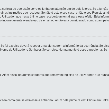
 certeza de que estão corretos tenha em atenção um de dois fatores. Se a função 
guir as instruções que recebeu. Se não é este o seu caso, então o seu Registo ai
io Utilizador, que neste último caso receberá um email para esse efeito. Esta inf
ito incorretamente o endereço de email ou então está considerado como spam pelo
 Se foi expulso deverá receber uma Mensagem a informá-lo da ocorrência. Se disco
u Nome de Utilizador e Senha estão corretos. Normalmente é esse o problema. Se 
ivo. Além disso, há administradores que removem registos de utilizadores que n
eda como que se estivesse a entrar no Fórum pela primeira vez. Clique em Entrar