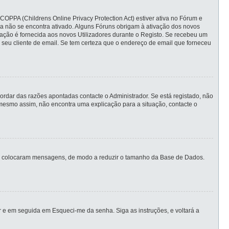
COPPA (Childrens Online Privacy Protection Act) estiver ativa no Fórum e
nda não se encontra ativado. Alguns Fóruns obrigam à ativação dos novos
ormação é fornecida aos novos Utilizadores durante o Registo. Se recebeu um
 seu cliente de email. Se tem certeza que o endereço de email que forneceu
rdar das razões apontadas contacte o Administrador. Se está registado, não
mesmo assim, não encontra uma explicação para a situação, contacte o
unca colocaram mensagens, de modo a reduzir o tamanho da Base de Dados.
 e em seguida em Esqueci-me da senha. Siga as instruções, e voltará a