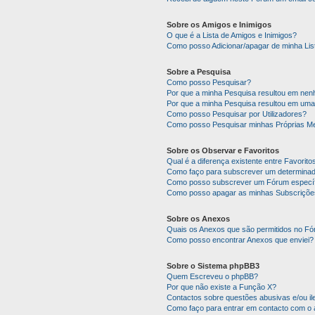
Sobre os Amigos e Inimigos
O que é a Lista de Amigos e Inimigos?
Como posso Adicionar/apagar de minha Lis
Sobre a Pesquisa
Como posso Pesquisar?
Por que a minha Pesquisa resultou em ne
Por que a minha Pesquisa resultou em uma
Como posso Pesquisar por Utilizadores?
Como posso Pesquisar minhas Próprias M
Sobre os Observar e Favoritos
Qual é a diferença existente entre Favorit
Como faço para subscrever um determinado
Como posso subscrever um Fórum específ
Como posso apagar as minhas Subscriçõe
Sobre os Anexos
Quais os Anexos que são permitidos no F
Como posso encontrar Anexos que enviei?
Sobre o Sistema phpBB3
Quem Escreveu o phpBB?
Por que não existe a Função X?
Contactos sobre questões abusivas e/ou ile
Como faço para entrar em contacto com o 