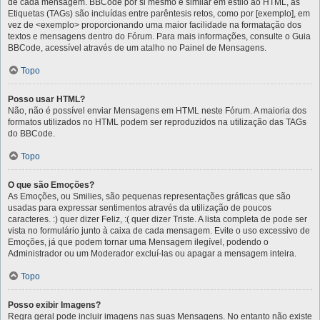
de cada mensagem. BBCode por si mesmo é similar em estilo ao HTML, as
Etiquetas (TAGs) são incluídas entre parêntesis retos, como por [exemplo], em
vez de <exemplo> proporcionando uma maior facilidade na formatação dos
textos e mensagens dentro do Fórum. Para mais informações, consulte o Guia
BBCode, acessível através de um atalho no Painel de Mensagens.
Topo
Posso usar HTML?
Não, não é possível enviar Mensagens em HTML neste Fórum. A maioria dos
formatos utilizados no HTML podem ser reproduzidos na utilização das TAGs
do BBCode.
Topo
O que são Emoções?
As Emoções, ou Smilies, são pequenas representações gráficas que são
usadas para expressar sentimentos através da utilização de poucos
caracteres. :) quer dizer Feliz, :( quer dizer Triste. A lista completa de pode ser
vista no formulário junto à caixa de cada mensagem. Evite o uso excessivo de
Emoções, já que podem tornar uma Mensagem ilegível, podendo o
Administrador ou um Moderador excluí-las ou apagar a mensagem inteira.
Topo
Posso exibir Imagens?
Regra geral pode incluir imagens nas suas Mensagens. No entanto não existe