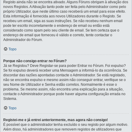
Registo ainda não se encontra ativado. Alguns Fóruns obrigam à ativação dos
novos Registos. A Ativação tanto pode ser feita pelo Administrador como pelo
próprio Utilizador, que neste último caso receberá um email para esse efeito.
Esta informação é fornecida aos novos Utilizadores durante o Registo. Se
recebeu um email, siga as suas instruções. Se não recebeu nenhum email
pode ter escrito incorretamente o endereço de email ou então está
considerado como spam pelo seu cliente de email. Se tem certeza que o
endereço de email que forneceu é válido e correto, tente contactar o
Administrador do Fórum.
Topo
Porque não consigo entrar no Fórum?
Já se Registou? Deve Registar-se para poder Entrar no Fórum. Foi expulso?
Se foi expulso deverá receber uma Mensagem a informá-lo da ocorrência. Se
discordar das razões apontadas contacte o Administrador. Se está registado,
não se encontra expulso e mesmo assim não conseguir entrar, verifique se o
seu Nome de Utilizador e Senha estão corretos. Normalmente é esse o
problema. Se mesmo assim, não encontra uma explicação para a situação,
contacte o Administrador porque pode haver alguma configuração errada no
Sistema.
Topo
Registei-me e já entrei anteriormente, mas agora não consigo!
É possível que o administrador tenha excluído o seu registo por algum motivo.
Além disso, há administradores que removem registos de utilizadores que