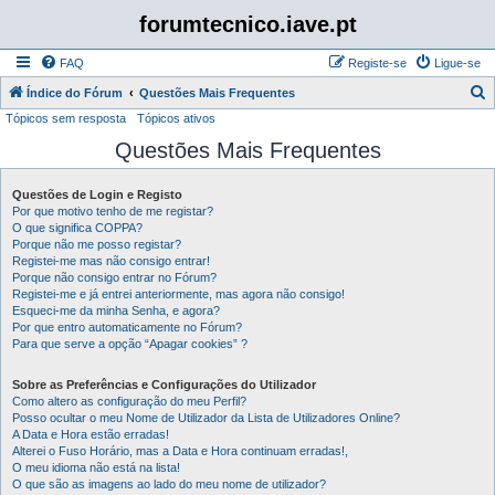
forumtecnico.iave.pt
FAQ
Registe-se
Ligue-se
P
Índice do Fórum
Questões Mais Frequentes
Tópicos sem resposta
Tópicos ativos
e
Questões Mais Frequentes
s
q
Questões de Login e Registo
u
Por que motivo tenho de me registar?
i
O que significa COPPA?
Porque não me posso registar?
s
Registei-me mas não consigo entrar!
Porque não consigo entrar no Fórum?
a
Registei-me e já entrei anteriormente, mas agora não consigo!
r
Esqueci-me da minha Senha, e agora?
Por que entro automaticamente no Fórum?
Para que serve a opção “Apagar cookies” ?
Sobre as Preferências e Configurações do Utilizador
Como altero as configuração do meu Perfil?
Posso ocultar o meu Nome de Utilizador da Lista de Utilizadores Online?
A Data e Hora estão erradas!
Alterei o Fuso Horário, mas a Data e Hora continuam erradas!,
O meu idioma não está na lista!
O que são as imagens ao lado do meu nome de utilizador?