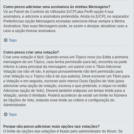
Como posso adicionar uma assinatura às minhas Mensagens?
Vá ao Painel de Controlo do Utilizador [UCP] aba Perfil opção A sua
assinatura, e adicione a assinatura pretendida. Ainda no [UCP], no separador
Preferências opção Mensagens enviadas selecione Ativar sempre a Minha
Assinatura. Nas suas Mensagens pode, se assim o desejar, desativar caso a
caso a opção Anexar assinatura.
Topo
Como posso criar uma votação?
Criar uma votação é fácil. Quando envia um Tópico novo (ou Edita a primeira
mensagem de um Tópico, caso tenha permissão para tal), encontra na parte
inferior à caixa principal da mensagem, um painel com o Título Adicionar
Votação (se não vê isto, é porque provavelmente não tem permissão para
criar Votação ou o Tópico não é de sua autoria). Deve escrever um Título para
a Votação e em seguida, escrever pelo menos Duas Opções de Voto (para
adicionar uma opção de votação, escreva o que pretende, e clique no botão
Adicionar opção de Voto). Deverá também estipular um tempo limite para a
Votação, sendo 0 ilimitado. Poderá acontecer de existir um limite no Número
de Opções de Voto, estando esse limite ao critério e configuração do
Administrador.
Topo
Porque não posso adicionar mais opções nas votações?
O limite de opções das votações é fixado pelo administrador do fórum. Se