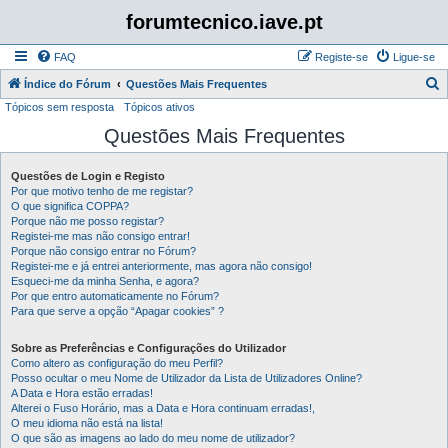
forumtecnico.iave.pt
FAQ
Registe-se
Ligue-se
P
Índice do Fórum
Questões Mais Frequentes
Tópicos sem resposta
Tópicos ativos
e
Questões Mais Frequentes
s
q
Questões de Login e Registo
u
Por que motivo tenho de me registar?
i
O que significa COPPA?
Porque não me posso registar?
s
Registei-me mas não consigo entrar!
Porque não consigo entrar no Fórum?
a
Registei-me e já entrei anteriormente, mas agora não consigo!
r
Esqueci-me da minha Senha, e agora?
Por que entro automaticamente no Fórum?
Para que serve a opção “Apagar cookies” ?
Sobre as Preferências e Configurações do Utilizador
Como altero as configuração do meu Perfil?
Posso ocultar o meu Nome de Utilizador da Lista de Utilizadores Online?
A Data e Hora estão erradas!
Alterei o Fuso Horário, mas a Data e Hora continuam erradas!,
O meu idioma não está na lista!
O que são as imagens ao lado do meu nome de utilizador?