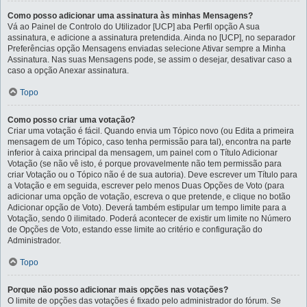
Como posso adicionar uma assinatura às minhas Mensagens?
Vá ao Painel de Controlo do Utilizador [UCP] aba Perfil opção A sua
assinatura, e adicione a assinatura pretendida. Ainda no [UCP], no separador
Preferências opção Mensagens enviadas selecione Ativar sempre a Minha
Assinatura. Nas suas Mensagens pode, se assim o desejar, desativar caso a
caso a opção Anexar assinatura.
Topo
Como posso criar uma votação?
Criar uma votação é fácil. Quando envia um Tópico novo (ou Edita a primeira
mensagem de um Tópico, caso tenha permissão para tal), encontra na parte
inferior à caixa principal da mensagem, um painel com o Título Adicionar
Votação (se não vê isto, é porque provavelmente não tem permissão para
criar Votação ou o Tópico não é de sua autoria). Deve escrever um Título para
a Votação e em seguida, escrever pelo menos Duas Opções de Voto (para
adicionar uma opção de votação, escreva o que pretende, e clique no botão
Adicionar opção de Voto). Deverá também estipular um tempo limite para a
Votação, sendo 0 ilimitado. Poderá acontecer de existir um limite no Número
de Opções de Voto, estando esse limite ao critério e configuração do
Administrador.
Topo
Porque não posso adicionar mais opções nas votações?
O limite de opções das votações é fixado pelo administrador do fórum. Se