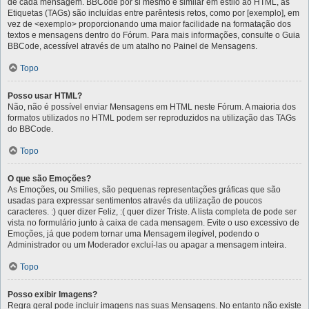
de cada mensagem. BBCode por si mesmo é similar em estilo ao HTML, as
Etiquetas (TAGs) são incluídas entre parêntesis retos, como por [exemplo], em
vez de <exemplo> proporcionando uma maior facilidade na formatação dos
textos e mensagens dentro do Fórum. Para mais informações, consulte o Guia
BBCode, acessível através de um atalho no Painel de Mensagens.
Topo
Posso usar HTML?
Não, não é possível enviar Mensagens em HTML neste Fórum. A maioria dos
formatos utilizados no HTML podem ser reproduzidos na utilização das TAGs
do BBCode.
Topo
O que são Emoções?
As Emoções, ou Smilies, são pequenas representações gráficas que são
usadas para expressar sentimentos através da utilização de poucos
caracteres. :) quer dizer Feliz, :( quer dizer Triste. A lista completa de pode ser
vista no formulário junto à caixa de cada mensagem. Evite o uso excessivo de
Emoções, já que podem tornar uma Mensagem ilegível, podendo o
Administrador ou um Moderador excluí-las ou apagar a mensagem inteira.
Topo
Posso exibir Imagens?
Regra geral pode incluir imagens nas suas Mensagens. No entanto não existe