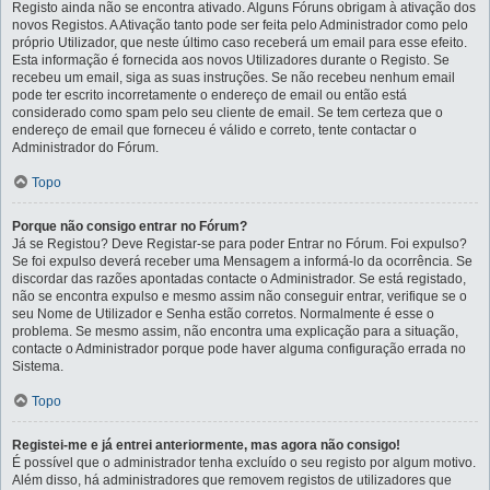
Registo ainda não se encontra ativado. Alguns Fóruns obrigam à ativação dos
novos Registos. A Ativação tanto pode ser feita pelo Administrador como pelo
próprio Utilizador, que neste último caso receberá um email para esse efeito.
Esta informação é fornecida aos novos Utilizadores durante o Registo. Se
recebeu um email, siga as suas instruções. Se não recebeu nenhum email
pode ter escrito incorretamente o endereço de email ou então está
considerado como spam pelo seu cliente de email. Se tem certeza que o
endereço de email que forneceu é válido e correto, tente contactar o
Administrador do Fórum.
Topo
Porque não consigo entrar no Fórum?
Já se Registou? Deve Registar-se para poder Entrar no Fórum. Foi expulso?
Se foi expulso deverá receber uma Mensagem a informá-lo da ocorrência. Se
discordar das razões apontadas contacte o Administrador. Se está registado,
não se encontra expulso e mesmo assim não conseguir entrar, verifique se o
seu Nome de Utilizador e Senha estão corretos. Normalmente é esse o
problema. Se mesmo assim, não encontra uma explicação para a situação,
contacte o Administrador porque pode haver alguma configuração errada no
Sistema.
Topo
Registei-me e já entrei anteriormente, mas agora não consigo!
É possível que o administrador tenha excluído o seu registo por algum motivo.
Além disso, há administradores que removem registos de utilizadores que