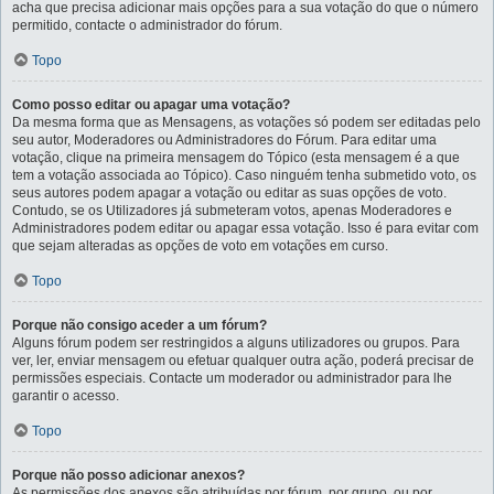
acha que precisa adicionar mais opções para a sua votação do que o número
permitido, contacte o administrador do fórum.
Topo
Como posso editar ou apagar uma votação?
Da mesma forma que as Mensagens, as votações só podem ser editadas pelo
seu autor, Moderadores ou Administradores do Fórum. Para editar uma
votação, clique na primeira mensagem do Tópico (esta mensagem é a que
tem a votação associada ao Tópico). Caso ninguém tenha submetido voto, os
seus autores podem apagar a votação ou editar as suas opções de voto.
Contudo, se os Utilizadores já submeteram votos, apenas Moderadores e
Administradores podem editar ou apagar essa votação. Isso é para evitar com
que sejam alteradas as opções de voto em votações em curso.
Topo
Porque não consigo aceder a um fórum?
Alguns fórum podem ser restringidos a alguns utilizadores ou grupos. Para
ver, ler, enviar mensagem ou efetuar qualquer outra ação, poderá precisar de
permissões especiais. Contacte um moderador ou administrador para lhe
garantir o acesso.
Topo
Porque não posso adicionar anexos?
As permissões dos anexos são atribuídas por fórum, por grupo, ou por