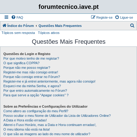
forumtecnico.iave.pt
FAQ
Registe-se
Ligue-se
P
Índice do Fórum
Questões Mais Frequentes
Tópicos sem resposta
Tópicos ativos
e
Questões Mais Frequentes
s
q
Questões de Login e Registo
u
Por que motivo tenho de me registar?
i
O que significa COPPA?
Porque não me posso registar?
s
Registei-me mas não consigo entrar!
Porque não consigo entrar no Fórum?
a
Registei-me e já entrei anteriormente, mas agora não consigo!
r
Esqueci-me da minha Senha, e agora?
Por que entro automaticamente no Fórum?
Para que serve a opção “Apagar cookies” ?
Sobre as Preferências e Configurações do Utilizador
Como altero as configuração do meu Perfil?
Posso ocultar o meu Nome de Utilizador da Lista de Utilizadores Online?
A Data e Hora estão erradas!
Alterei o Fuso Horário, mas a Data e Hora continuam erradas!,
O meu idioma não está na lista!
O que são as imagens ao lado do meu nome de utilizador?