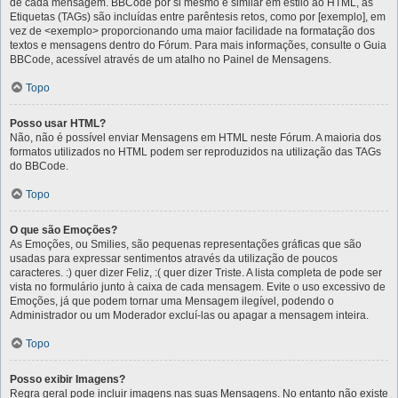
de cada mensagem. BBCode por si mesmo é similar em estilo ao HTML, as
Etiquetas (TAGs) são incluídas entre parêntesis retos, como por [exemplo], em
vez de <exemplo> proporcionando uma maior facilidade na formatação dos
textos e mensagens dentro do Fórum. Para mais informações, consulte o Guia
BBCode, acessível através de um atalho no Painel de Mensagens.
Topo
Posso usar HTML?
Não, não é possível enviar Mensagens em HTML neste Fórum. A maioria dos
formatos utilizados no HTML podem ser reproduzidos na utilização das TAGs
do BBCode.
Topo
O que são Emoções?
As Emoções, ou Smilies, são pequenas representações gráficas que são
usadas para expressar sentimentos através da utilização de poucos
caracteres. :) quer dizer Feliz, :( quer dizer Triste. A lista completa de pode ser
vista no formulário junto à caixa de cada mensagem. Evite o uso excessivo de
Emoções, já que podem tornar uma Mensagem ilegível, podendo o
Administrador ou um Moderador excluí-las ou apagar a mensagem inteira.
Topo
Posso exibir Imagens?
Regra geral pode incluir imagens nas suas Mensagens. No entanto não existe