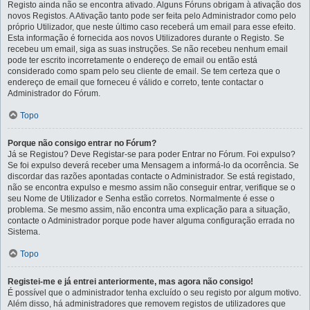
Registo ainda não se encontra ativado. Alguns Fóruns obrigam à ativação dos
novos Registos. A Ativação tanto pode ser feita pelo Administrador como pelo
próprio Utilizador, que neste último caso receberá um email para esse efeito.
Esta informação é fornecida aos novos Utilizadores durante o Registo. Se
recebeu um email, siga as suas instruções. Se não recebeu nenhum email
pode ter escrito incorretamente o endereço de email ou então está
considerado como spam pelo seu cliente de email. Se tem certeza que o
endereço de email que forneceu é válido e correto, tente contactar o
Administrador do Fórum.
Topo
Porque não consigo entrar no Fórum?
Já se Registou? Deve Registar-se para poder Entrar no Fórum. Foi expulso?
Se foi expulso deverá receber uma Mensagem a informá-lo da ocorrência. Se
discordar das razões apontadas contacte o Administrador. Se está registado,
não se encontra expulso e mesmo assim não conseguir entrar, verifique se o
seu Nome de Utilizador e Senha estão corretos. Normalmente é esse o
problema. Se mesmo assim, não encontra uma explicação para a situação,
contacte o Administrador porque pode haver alguma configuração errada no
Sistema.
Topo
Registei-me e já entrei anteriormente, mas agora não consigo!
É possível que o administrador tenha excluído o seu registo por algum motivo.
Além disso, há administradores que removem registos de utilizadores que