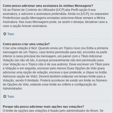
Como posso adicionar uma assinatura às minhas Mensagens?
Vá ao Painel de Controlo do Utilizador [UCP] aba Perfil opção A sua
assinatura, e adicione a assinatura pretendida. Ainda no [UCP], no separador
Preferências opção Mensagens enviadas selecione Ativar sempre a Minha
Assinatura. Nas suas Mensagens pode, se assim o desejar, desativar caso a
caso a opção Anexar assinatura.
Topo
Como posso criar uma votação?
Criar uma votação é fácil. Quando envia um Tópico novo (ou Edita a primeira
mensagem de um Tópico, caso tenha permissão para tal), encontra na parte
inferior à caixa principal da mensagem, um painel com o Título Adicionar
Votação (se não vê isto, é porque provavelmente não tem permissão para
criar Votação ou o Tópico não é de sua autoria). Deve escrever um Título para
a Votação e em seguida, escrever pelo menos Duas Opções de Voto (para
adicionar uma opção de votação, escreva o que pretende, e clique no botão
Adicionar opção de Voto). Deverá também estipular um tempo limite para a
Votação, sendo 0 ilimitado. Poderá acontecer de existir um limite no Número
de Opções de Voto, estando esse limite ao critério e configuração do
Administrador.
Topo
Porque não posso adicionar mais opções nas votações?
O limite de opções das votações é fixado pelo administrador do fórum. Se