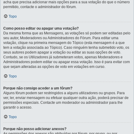
acha que precisa adicionar mais opções para a sua votação do que o número
permitido, contacte o administrador do fórum.
Topo
Como posso editar ou apagar uma votação?
Da mesma forma que as Mensagens, as votações só podem ser editadas pelo
seu autor, Moderadores ou Administradores do Fórum. Para editar uma
votação, clique na primeira mensagem do Tópico (esta mensagem é a que
tem a votação associada ao Tópico). Caso ninguém tenha submetido voto, os
seus autores podem apagar a votação ou editar as suas opções de voto.
Contudo, se os Utilizadores já submeteram votos, apenas Moderadores e
Administradores podem editar ou apagar essa votação. Isso é para evitar com
que sejam alteradas as opções de voto em votações em curso.
Topo
Porque não consigo aceder a um fórum?
Alguns fórum podem ser restringidos a alguns utilizadores ou grupos. Para
ver, ler, enviar mensagem ou efetuar qualquer outra ação, poderá precisar de
permissões especiais. Contacte um moderador ou administrador para lhe
garantir o acesso.
Topo
Porque não posso adicionar anexos?
As permissões dos anexos são atribuídas por fórum, por grupo, ou por